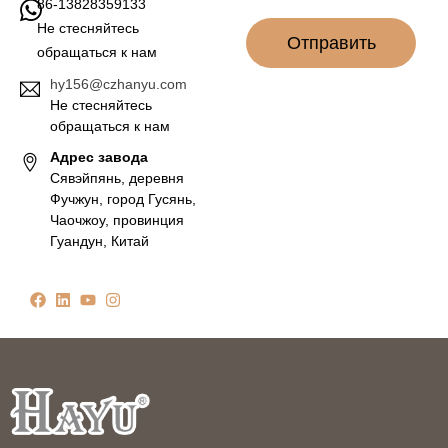
86-13828359133
Не стесняйтесь
Отправить
обращаться к нам
hy156@czhanyu.com
Не стесняйтесь
обращаться к нам
Адрес завода
Сявэйпянь, деревня
Фучжун, город Гусянь,
Чаочжоу, провинция
Гуандун, Китай