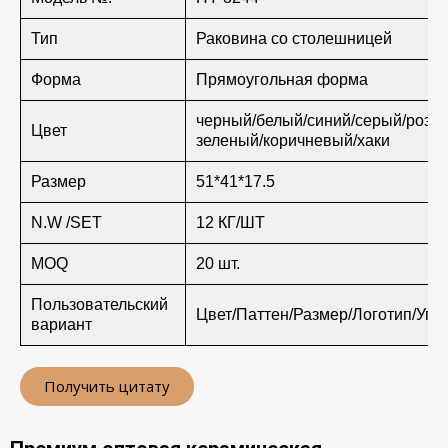
Тип
Раковина со столешницей
Форма
Прямоугольная форма
черный/белый/синий/серый/розо
Цвет
зеленый/коричневый/хаки
Размер
51*41*17.5
N.W /SET
12 КГ/ШТ
MOQ
20 шт.
Пользовательский
Цвет/Паттен/Размер/Логотип/Упа
вариант
Получить цитату