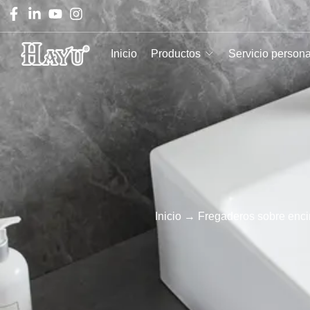
Inicio
Productos
Servicio person
Inicio
→
Fregaderos sobre enc