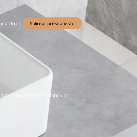
Solicitar presupuesto
ontacto con
avabo de encimera rectangular.