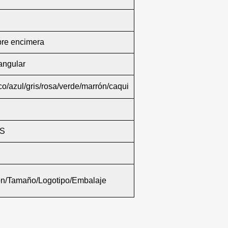
re encimera
angular
o/azul/gris/rosa/verde/marrón/caqui
S
ón/Tamaño/Logotipo/Embalaje