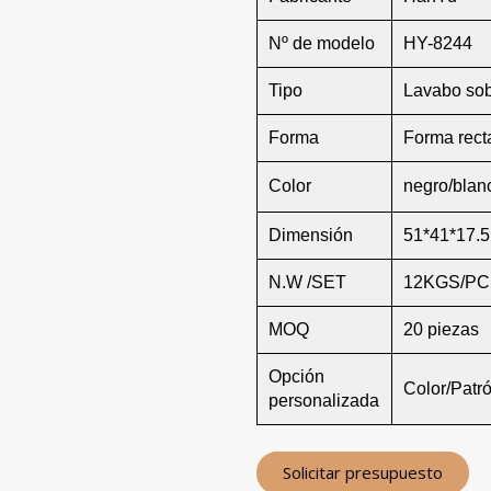
Nº de modelo
HY-8244
Tipo
Lavabo sob
Forma
Forma rect
Color
negro/blanc
Dimensión
51*41*17.5
N.W /SET
12KGS/PC
MOQ
20 piezas
Opción
Color/Patr
personalizada
Solicitar presupuesto