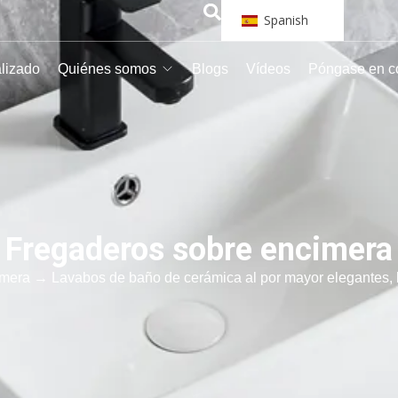
Spanish
alizado
Quiénes somos
Blogs
Vídeos
Póngase en c
Fregaderos sobre encimera
imera
→ Lavabos de baño de cerámica al por mayor elegantes, l