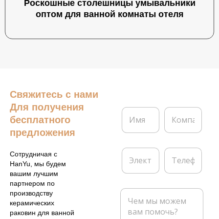
Роскошные столешницы умывальники
оптом для ванной комнаты отеля
Свяжитесь с нами
Для получения
И
К
бесплатного
м
о
я
м
предложения
*
п
а
Э
Т
Сотрудничая с
н
л
е
HanYu, мы будем
и
е
л
вашим лучшим
я
к
е
партнером по
т
ф
С
производству
р
о
о
керамических
о
н
о
раковин для ванной
н