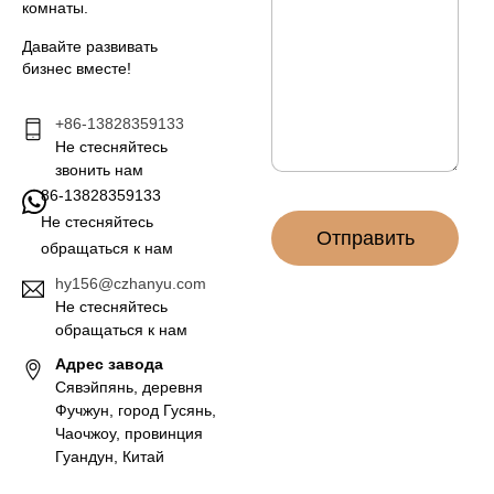
б
комнаты.
н
щ
а
е
Давайте развивать
я
н
бизнес вместе!
п
и
о
е
ч
+86-13828359133
*
т
Не стесняйтесь
а
звонить нам
*
86-13828359133
Не стесняйтесь
Отправить
обращаться к нам
hy156@czhanyu.com
Не стесняйтесь
обращаться к нам
Адрес завода
Сявэйпянь, деревня
Фучжун, город Гусянь,
Чаочжоу, провинция
Гуандун, Китай