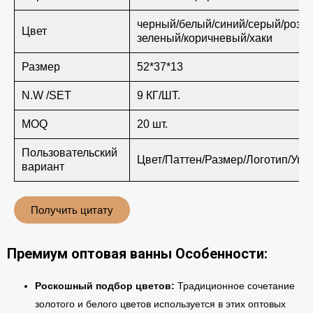
черный/белый/синий/серый/розо
Цвет
зеленый/коричневый/хаки
Размер
52*37*13
N.W /SET
9 КГ/ШТ.
MOQ
20 шт.
Пользовательский
Цвет/Паттен/Размер/Логотип/Упа
вариант
Получить цитату
Премиум оптовая ванны Особенности:
Роскошный подбор цветов:
Традиционное сочетание
золотого и белого цветов используется в этих оптовых