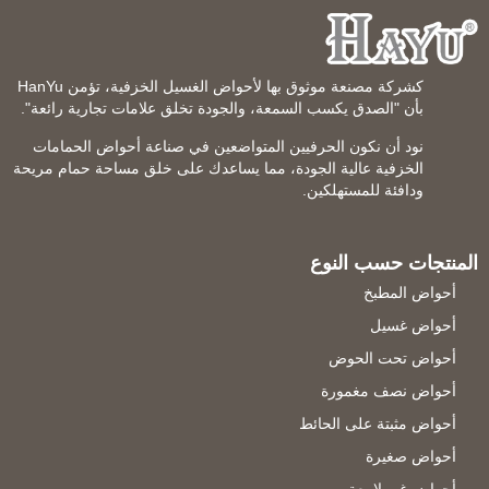
كشركة مصنعة موثوق بها لأحواض الغسيل الخزفية، تؤمن HanYu
بأن "الصدق يكسب السمعة، والجودة تخلق علامات تجارية رائعة".
نود أن نكون الحرفيين المتواضعين في صناعة أحواض الحمامات
الخزفية عالية الجودة، مما يساعدك على خلق مساحة حمام مريحة
ودافئة للمستهلكين.
المنتجات حسب النوع
أحواض المطبخ
أحواض غسيل
أحواض تحت الحوض
أحواض نصف مغمورة
أحواض مثبتة على الحائط
أحواض صغيرة
أحواض غير لامعة