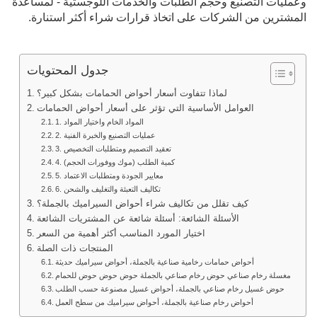
وعمليات التصنيع وحجم الطلبات والخدمات اللوجستية - لمساعدة
المشترين من الشركات على اتخاذ قرارات شراء أكثر استنارة.
جدول المحتويات
لماذا تتفاوت أسعار أحواض الحمامات بشكل كبير؟
العوامل الأساسية التي تؤثر على أسعار أحواض الحمامات
1. المواد الخام واختيار المواد
2. عمليات التصنيع والخبرة الفنية
3. تعقيد التصميم ومتطلبات التخصيص
4. كمية الطلب (موك ووفورات الحجم)
5. معايير الجودة ومتطلبات الاعتماد
6. تكاليف التعبئة والتغليف والشحن
كيف تقلل من تكاليف شراء أحواض السيراميك بالجملة؟
الأسئلة الشائعة: أسئلة شائعة عن المشتريات الشائعة
اختيار المورد المناسب أكثر أهمية من السعر
المنتجات ذات الصلة
أحواض حمامات رخامية صناعية بالجملة، أحواض سيراميك حديثة
مغسلة رخام صناعي حوض رخام صناعي بالجملة حوض حوض حوض للحمام
حوض غسيل رخام صناعي بالجملة، أحواض غسيل مصنوعة حسب الطلب
أحواض رخام صناعية بالجملة، أحواض سيراميك من سطح العمل