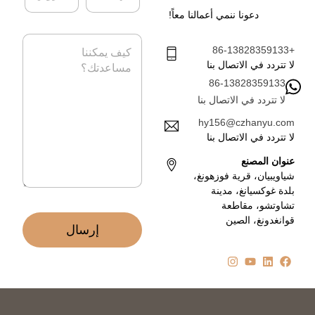
ه
ب
دعونا ننمي أعمالنا معاً!
ا
ر
ت
ي
ا
ف
د
+86-13828359133
ل
ا
ر
لا تتردد في الاتصال بنا
ل
س
86-13828359133
إ
ا
ل
لا تتردد في الاتصال بنا
ل
ك
ة
hy156@czhanyu.com
ت
*
لا تتردد في الاتصال بنا
ر
و
عنوان المصنع
ن
شياويبيان، قرية فوزهونغ،
ي
بلدة غوكسيانغ، مدينة
*
تشاوتشو، مقاطعة
قوانغدونغ، الصين
إرسال