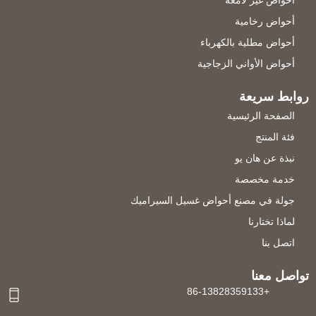
أحواض رخامية
أحواض مطلية بالكهرباء
أحواض الأواني الزجاجية
روابط سريعة
الصفحة الرئيسية
فئة المنتج
نبذة عن هان يو
خدمة مخصصة
جولة في مصنع أحواض غسيل السيراميك
لماذا تختارنا
اتصل بنا
تواصل معنا
+86-13828359133