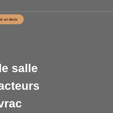
ir un devis
e salle
facteurs
 vrac