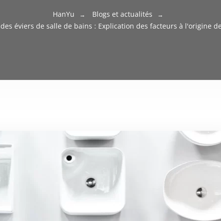
HanYu
Blogs et actualités
des éviers de salle de bains : Explication des facteurs à l'origine d