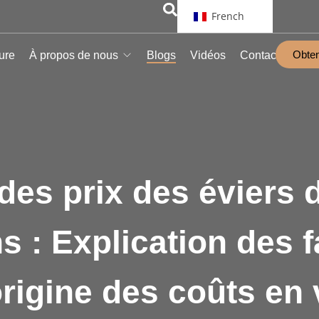
French
Obten
ure
À propos de nous
Blogs
Vidéos
Contact
des prix des éviers d
s : Explication des 
origine des coûts en