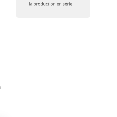
la production en série
l
i