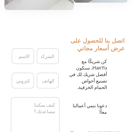
اتصل بنا
للحصول على
عرض أسعار مجاني
ا
ا
ل
ل
ش
ا
كن شريكًا مع
ر
س
HanYu، سنكون
ك
م
أفضل شريك لك في
ا
ا
ة
*
ل
ل
تصنيع أحواض
ه
ب
الحمام الخزفية.
ا
ر
ت
ي
ا
ف
د
ل
دعونا ننمي أعمالنا
ا
ر
معاً!
ل
س
إ
ا
ل
ل
ك