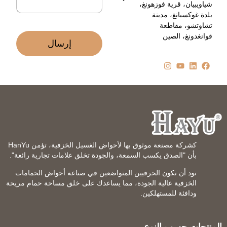
شياويبيان، قرية فوزهونغ،
ي
بلدة غوكسيانغ، مدينة
*
تشاوتشو، مقاطعة
قوانغدونغ، الصين
إرسال
كشركة مصنعة موثوق بها لأحواض الغسيل الخزفية، تؤمن HanYu
بأن "الصدق يكسب السمعة، والجودة تخلق علامات تجارية رائعة".
نود أن نكون الحرفيين المتواضعين في صناعة أحواض الحمامات
الخزفية عالية الجودة، مما يساعدك على خلق مساحة حمام مريحة
ودافئة للمستهلكين.
المنتجات حسب النوع