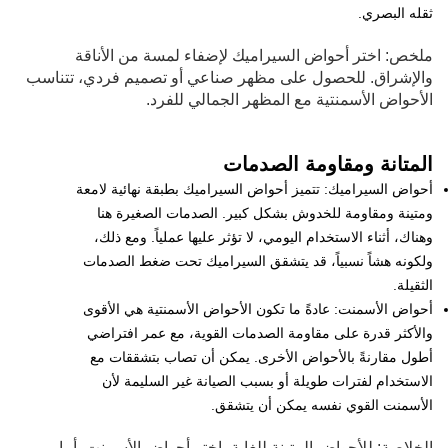
ثقله البصري.
ملخص: اختر أحواض السيراميك لإضفاء لمسة من الأناقة
والإشراق. للحصول على مظهر صناعي أو تصميم فردي، تتناسب
الأحواض الأسمنتية مع المظهر الجمالي للفرد.
المتانة ومقاومة الصدمات
أحواض السيراميك: تتميز أحواض السيراميك بطبقة نهائية لامعة
ومتينة ومقاومة للخدوش بشكل كبير. الصدمات الصغيرة هنا
وهناك، أثناء الاستخدام اليومي، لا تؤثر عليها عملياً. ومع ذلك،
ولكونه هشاً نسبياً، قد يتشقق السيراميك تحت ضغط الصدمات
الثقيلة.
أحواض الأسمنت: عادةً ما تكون الأحواض الأسمنتية هي الأقوى
والأكثر قدرة على مقاومة الصدمات القوية، مع عمر افتراضي
أطول مقارنةً بالأحواض الأخرى. يمكن أن تصاب بتشققات مع
الاستخدام لفترات طويلة أو بسبب الصيانة غير السليمة لأن
الأسمنت القوي نفسه يمكن أن يتشقق.
الخلاصة: للأحواض المتينة للغاية، اختر أحواض الأسمنت. أما