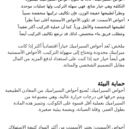
التكلفة وهي خيار شائع. فهي سهلة التركيب ولها عمليات موحدة.
ونظراً لطبيعتها خفيفة الوزن، فإن تكاليف تركيبها منخفضة نسبياً.
أحواض الأسمنت: قد تكون الأحواض الأسمنتية أغلى ثمناً نظراً
لطبيعتها المخصصة والأثقل وزناً. كما أن عملية التركيب أكثر تعقيداً
وتتطلب فريق بناء متخصص، لذلك قد ترتفع تكاليف التركيب أيضاً.
ملخص: تُعد أحواض السيراميك خياراً اقتصادياً أكثر إذا كانت
ميزانيتك محدودة وتحتاج إلى سهولة التركيب. الأحواض الأسمنتية
هي أيضاً خيار جيد إذا كنت على استعداد لدفع المزيد من المال
مقابل التصميم الشخصي والمتانة.
حماية البيئة
أحواض السيراميك: تُصنع أحواض السيراميك من المعادن الطبيعية
ويتم حرقها في درجات حرارة عالية، وهي مصنوعة من
السيراميك بعملية أقل قسوة على الكوكب. وتتميز هذه المادة
بطول العمر، وقلة الصيانة، وبصمة بيئية صغيرة.
أحواض الأسمنت: يعتبر الأسمنت من أكثر المواد كثيفة الاستهلاك