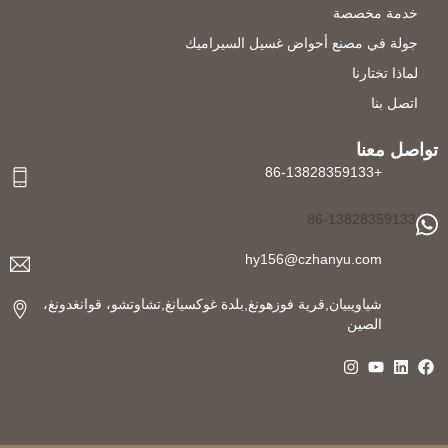
خدمة مخصصة
جولة في مصنع أحواض غسيل السيراميك
لماذا تختارنا
اتصل بنا
تواصل معنا
+86-13828359133
86-13828359133
hy156@czhanyu.com
شياويبيان,قرية فوزهونغ,بلدة غوكسيانغ,تشاوتشو، قوانغدونغ،
الصين