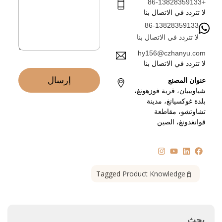
ة
+86-13828359133
ت
*
لا تتردد في الاتصال بنا
ر
86-13828359133
و
ن
لا تتردد في الاتصال بنا
ي
hy156@czhanyu.com
*
لا تتردد في الاتصال بنا
إرسال
عنوان المصنع
شياويبيان، قرية فوزهونغ،
بلدة غوكسيانغ، مدينة
تشاوتشو، مقاطعة
قوانغدونغ، الصين
Tagged
Product Knowledge
بحث