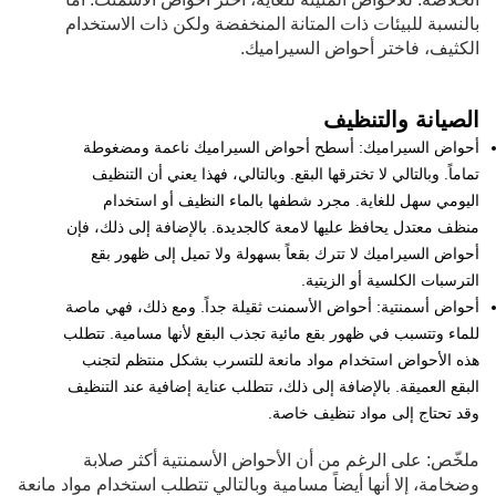
بالنسبة للبيئات ذات المتانة المنخفضة ولكن ذات الاستخدام
الكثيف، فاختر أحواض السيراميك.
الصيانة والتنظيف
أحواض السيراميك: أسطح أحواض السيراميك ناعمة ومضغوطة
تماماً. وبالتالي لا تخترقها البقع. وبالتالي، فهذا يعني أن التنظيف
اليومي سهل للغاية. مجرد شطفها بالماء النظيف أو استخدام
منظف معتدل يحافظ عليها لامعة كالجديدة. بالإضافة إلى ذلك، فإن
أحواض السيراميك لا تترك بقعاً بسهولة ولا تميل إلى ظهور بقع
الترسبات الكلسية أو الزيتية.
أحواض أسمنتية: أحواض الأسمنت ثقيلة جداً. ومع ذلك، فهي ماصة
للماء وتتسبب في ظهور بقع مائية تجذب البقع لأنها مسامية. تتطلب
هذه الأحواض استخدام مواد مانعة للتسرب بشكل منتظم لتجنب
البقع العميقة. بالإضافة إلى ذلك، تتطلب عناية إضافية عند التنظيف
وقد تحتاج إلى مواد تنظيف خاصة.
ملخّص: على الرغم من أن الأحواض الأسمنتية أكثر صلابة
وضخامة، إلا أنها أيضاً مسامية وبالتالي تتطلب استخدام مواد مانعة