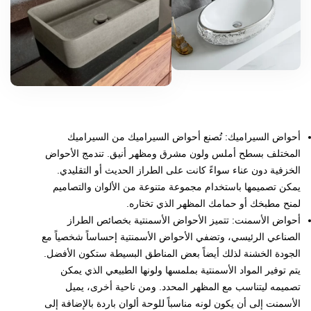
أحواض السيراميك: تُصنع أحواض السيراميك من السيراميك
المختلف بسطح أملس ولون مشرق ومظهر أنيق. تندمج الأحواض
الخزفية دون عناء سواءً كانت على الطراز الحديث أو التقليدي.
يمكن تصميمها باستخدام مجموعة متنوعة من الألوان والتصاميم
لمنح مطبخك أو حمامك المظهر الذي تختاره.
أحواض الأسمنت: تتميز الأحواض الأسمنتية بخصائص الطراز
الصناعي الرئيسي، وتضفي الأحواض الأسمنتية إحساساً شخصياً مع
الجودة الخشنة لذلك أيضاً بعض المناطق البسيطة ستكون الأفضل.
يتم توفير المواد الأسمنتية بملمسها ولونها الطبيعي الذي يمكن
تصميمه ليتناسب مع المظهر المحدد. ومن ناحية أخرى، يميل
الأسمنت إلى أن يكون لونه مناسباً للوحة ألوان باردة بالإضافة إلى