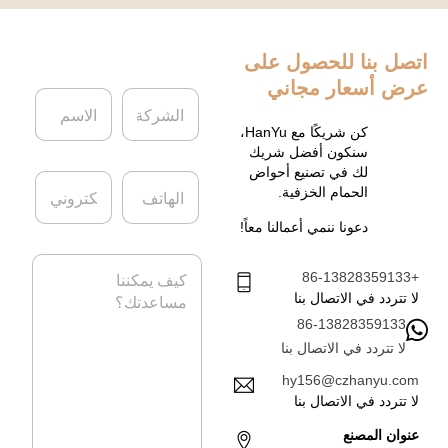
اتصل بنا
للحصول على
عرض أسعار مجاني
ا
ا
ل
ل
ش
ا
كن شريكًا مع HanYu،
ر
س
سنكون أفضل شريك
ك
م
لك في تصنيع أحواض
ا
ا
ة
*
الحمام الخزفية.
ل
ل
ه
ب
دعونا ننمي أعمالنا معاً!
ا
ر
ت
ي
ا
ف
د
+86-13828359133
ل
ا
ر
لا تتردد في الاتصال بنا
ل
س
86-13828359133
إ
ا
ل
لا تتردد في الاتصال بنا
ل
ك
ة
hy156@czhanyu.com
ت
*
لا تتردد في الاتصال بنا
ر
و
عنوان المصنع
ن