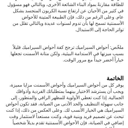
للطاقة مقارنةً بمواد البناء الشائعة الأخرى، وبالتالي فهو مسؤول
في كثير من الأحيان عن ارتفاع نسبة الكربون المتجسد بشكل
عام. وعلى الرغم من ذلك، فإن الطبيعة المتينة للأحواض
الأسمنتية تسمح لها بأن تدوم لسنوات عديدة وبالتالي تقلل من
تواتر الحاجة إلى الاستبدال.
ملخّص: أحواض السيراميك ترجح كفة أحواض السيراميك قليلاً
بسبب ميزتها في الاستدامة البيئية، ولكن متانة الأسمنت تجعلها
خياراً أخضر جيداً مع مرور الوقت.
الخاتمة
يوفر كل من أحواض السيراميك وأحواض الأسمنت مزايا مميزة،
ويجب أن يسترشد الاختيار بينهما بمتطلباتك الفردية وأذواقك
الجمالية. إذا كنت تعطي الأولوية للمظهر الراقي والمتطور، إلى
جانب سهولة التنظيف والحد الأدنى من الصيانة، فقد تكون أحواض
السيراميك هي الخيار الأنسب لك. وعلى العكس من ذلك، إذا كنت
تبحث عن تصميم فريد وبنية قوية، وكنت مستعداً لاستثمار وقت
إضافي في الصيانة، فإن الأحواض الأسمنتية تقدم بديلاً شخصياً