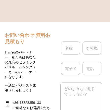
お問い合わせ
無料お
見積もり
名
会
称
社
*
概
HanYuのパートナ
要
ー、私たちはあなた
の最高のセラミック
電
電
バスルームシンクメ
子
話
ーカーのパートナー
メ
になります。
ー
ル
メ
一緒にビジネスを成
*
ッ
長させましょう！
セ
ー
ジ
+86-13828359133
*
ご遠慮なくお電話くださ