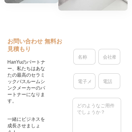
お問い合わせ
無料お
見積もり
名
会
称
社
*
概
HanYuのパートナ
要
ー、私たちはあな
たの最高のセラミ
電
電
子
話
ックバスルームシ
メ
ンクメーカーのパ
ー
ートナーになりま
ル
メ
す。
*
ッ
セ
ー
一緒にビジネスを
ジ
成長させましょ
*