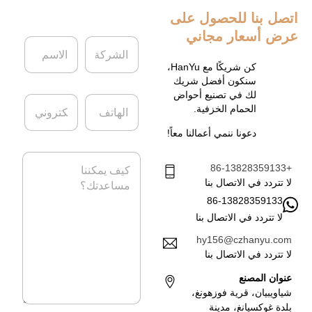
اتصل بنا
للحصول على
عرض أسعار مجاني
ا
ا
ل
ل
ش
ا
كن شريكًا مع HanYu،
ر
س
سنكون أفضل شريك
ك
م
لك في تصنيع أحواض
ا
ا
ة
*
الحمام الخزفية.
ل
ل
ه
ب
دعونا ننمي أعمالنا معاً!
ا
ر
ت
ي
ا
ف
د
+86-13828359133
ل
ا
ر
لا تتردد في الاتصال بنا
ل
س
86-13828359133
إ
ا
ل
لا تتردد في الاتصال بنا
ل
ك
ة
hy156@czhanyu.com
ت
*
لا تتردد في الاتصال بنا
ر
و
عنوان المصنع
ن
شياويبيان، قرية فوزهونغ،
ي
بلدة غوكسيانغ، مدينة
*