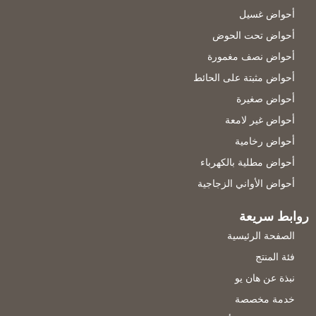
أحواض غسيل
أحواض تحت الحوض
أحواض نصف مغمورة
أحواض مثبتة على الحائط
أحواض صغيرة
أحواض غير لامعة
أحواض رخامية
أحواض مطلية بالكهرباء
أحواض الأواني الزجاجية
روابط سريعة
الصفحة الرئيسية
فئة المنتج
نبذة عن هان يو
خدمة مخصصة