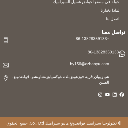
جولة في مصنع أحواض غسيل السيراميك
لماذا تختارنا
اتصل بنا
تواصل معنا
+86-13828359133
86-13828359133
hy156@czhanyu.com
شياويبيان,قرية فوزهونغ,بلدة غوكسيانغ,تشاوتشو، قوانغدونغ،
الصين
©
تكنولوجيا سيراميك قوانغدونغ هانيو سيراميك
Co., Ltd. جميع الحقوق