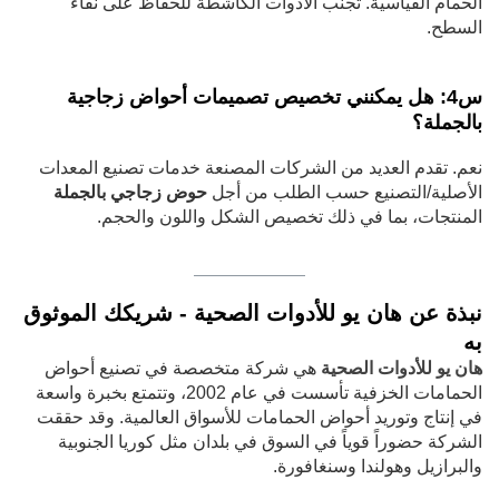
الحمام القياسية. تجنب الأدوات الكاشطة للحفاظ على نقاء
السطح.
س4: هل يمكنني تخصيص تصميمات أحواض زجاجية
بالجملة؟
نعم. تقدم العديد من الشركات المصنعة خدمات تصنيع المعدات
الأصلية/التصنيع حسب الطلب من أجل
حوض زجاجي بالجملة
المنتجات، بما في ذلك تخصيص الشكل واللون والحجم.
نبذة عن هان يو للأدوات الصحية - شريكك الموثوق
به
هان يو للأدوات الصحية
هي شركة متخصصة في تصنيع أحواض
الحمامات الخزفية تأسست في عام 2002، وتتمتع بخبرة واسعة
في إنتاج وتوريد أحواض الحمامات للأسواق العالمية. وقد حققت
الشركة حضوراً قوياً في السوق في بلدان مثل كوريا الجنوبية
والبرازيل وهولندا وسنغافورة.