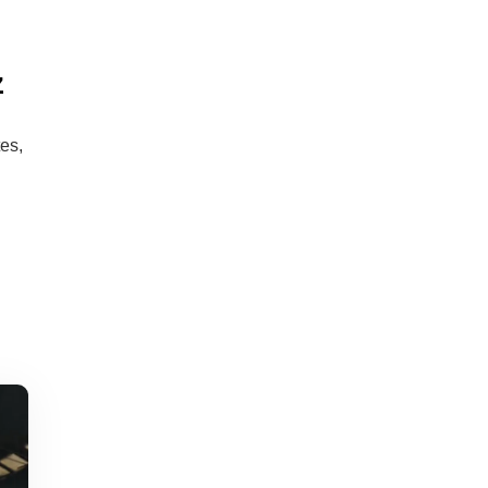
z
tes,