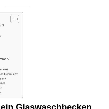
en?
nz
zimmer?
ecken
ichen Gebrauch?
gnet?
ttel?
n?
r
ür ein Glaswaschbecken