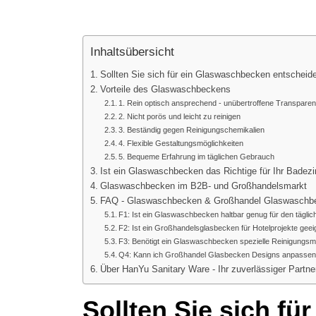
Inhaltsübersicht
Sollten Sie sich für ein Glaswaschbecken entscheid
Vorteile des Glaswaschbeckens
1. Rein optisch ansprechend - unübertroffene Transpare
2. Nicht porös und leicht zu reinigen
3. Beständig gegen Reinigungschemikalien
4. Flexible Gestaltungsmöglichkeiten
5. Bequeme Erfahrung im täglichen Gebrauch
Ist ein Glaswaschbecken das Richtige für Ihr Bade
Glaswaschbecken im B2B- und Großhandelsmarkt
FAQ - Glaswaschbecken & Großhandel Glaswaschb
F1: Ist ein Glaswaschbecken haltbar genug für den tägl
F2: Ist ein Großhandelsglasbecken für Hotelprojekte geei
F3: Benötigt ein Glaswaschbecken spezielle Reinigungsmi
Q4: Kann ich Großhandel Glasbecken Designs anpasse
Über HanYu Sanitary Ware - Ihr zuverlässiger Partne
Sollten Sie sich f