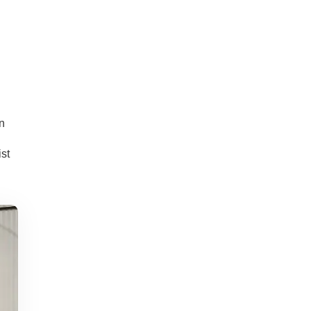
n
ist