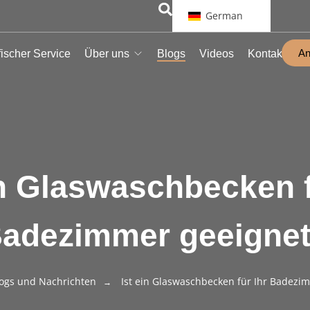
German
An
ischer Service
Über uns
Blogs
Videos
Kontakt
in Glaswaschbecken f
adezimmer geeigne
ogs und Nachrichten
Ist ein Glaswaschbecken für Ihr Badezi