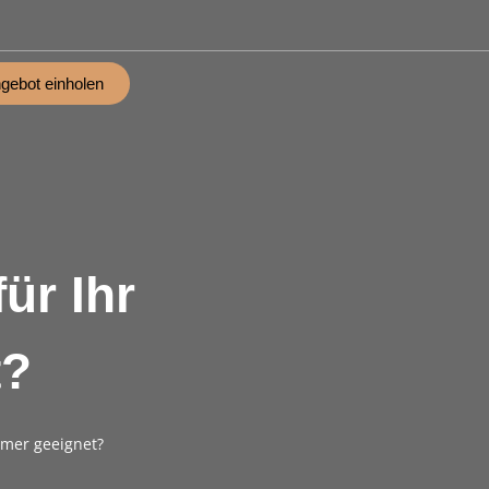
gebot einholen
ür Ihr
t?
mmer geeignet?