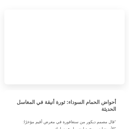
أحواض الحمام السوداء: ثورة أنيقة في المغاسل
الحديثة
“قال مصمم ديكور من سنغافورة في معرض أقيم مؤخرًا:
”الأسود ليس مجرد لون، بل هو سلوك...