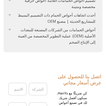
تصميم أحواض الحمامات العامة: أحواض خزفية
مخصصة ومتينة
أحدث اتجاهات أحواض الحمام ذات التصميم البسيط
للمشاريع الحديثة | مصنع OEM
أحواض الحمامات من الشركات المصنعة للمعدات
الأصلية (OEM): عملية التطوير المخصصة من العينة
إلى الإنتاج الضخم
اتصل بنا
للحصول على
عرض أسعار مجاني
ا
ا
ل
ل
ش
ا
كن شريكًا مع HanYu،
ر
س
سنكون أفضل شريك
ك
م
لك في تصنيع أحواض
ا
ا