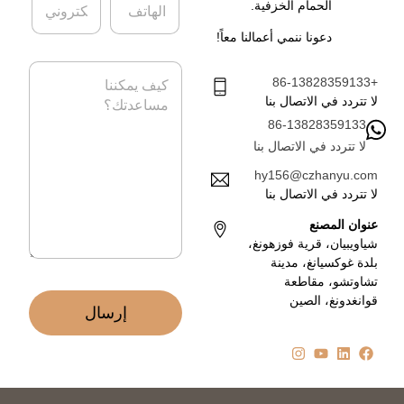
ة
*
الحمام الخزفية.
ل
ل
ه
ب
دعونا ننمي أعمالنا معاً!
ا
ر
ت
ي
ا
ف
د
+86-13828359133
ل
ا
ر
لا تتردد في الاتصال بنا
ل
س
86-13828359133
إ
ا
ل
لا تتردد في الاتصال بنا
ل
ك
ة
hy156@czhanyu.com
ت
*
لا تتردد في الاتصال بنا
ر
و
عنوان المصنع
ن
شياويبيان، قرية فوزهونغ،
ي
بلدة غوكسيانغ، مدينة
*
تشاوتشو، مقاطعة
قوانغدونغ، الصين
إرسال