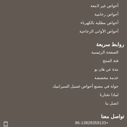
أحواض غير لامعة
أحواض رخامية
أحواض مطلية بالكهرباء
أحواض الأواني الزجاجية
روابط سريعة
الصفحة الرئيسية
فئة المنتج
نبذة عن هان يو
خدمة مخصصة
جولة في مصنع أحواض غسيل السيراميك
لماذا تختارنا
اتصل بنا
تواصل معنا
+86-13828359133