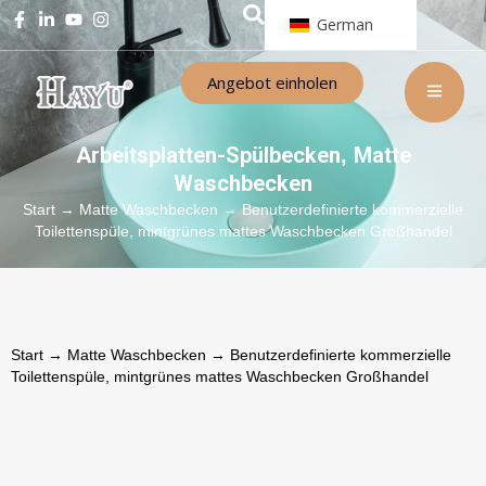
German
Angebot einholen
Arbeitsplatten-Spülbecken
Matte
,
Waschbecken
Start
→
Matte Waschbecken
→ Benutzerdefinierte kommerzielle
Toilettenspüle, mintgrünes mattes Waschbecken Großhandel
Start
→
Matte Waschbecken
→ Benutzerdefinierte kommerzielle
Toilettenspüle, mintgrünes mattes Waschbecken Großhandel