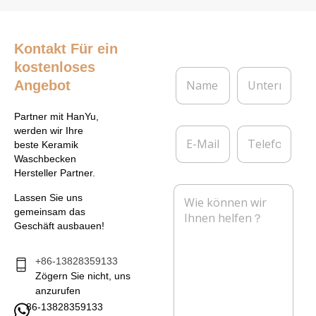
Kontakt
Für ein
kostenloses
N
U
Angebot
a
n
m
t
e
e
Partner mit HanYu,
*
r
E
T
werden wir Ihre
n
-
e
beste Keramik
e
M
l
Waschbecken
h
a
e
Hersteller Partner.
m
i
f
N
e
l
o
Lassen Sie uns
a
n
*
n
gemeinsam das
c
Geschäft ausbauen!
h
r
i
+86-13828359133
c
Zögern Sie nicht, uns
h
anzurufen
t
86-13828359133
*