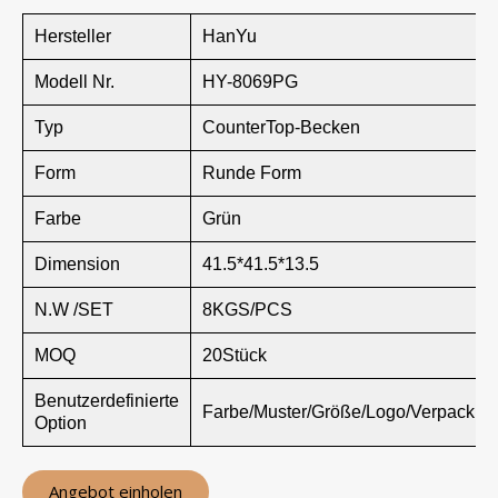
Hersteller
HanYu
Modell Nr.
HY-8069PG
Typ
CounterTop-Becken
Form
Runde Form
Farbe
Grün
Dimension
41.5*41.5*13.5
N.W /SET
8KGS/PCS
MOQ
20Stück
Benutzerdefinierte
Farbe/Muster/Größe/Logo/Verpackun
Option
Angebot einholen