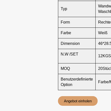
Wandwa
Typ
Wasch
Form
Rechte
Farbe
Weiß
Dimension
46*28.
N.W /SET
12KGS
MOQ
20Stüc
Benutzerdefinierte
Farbe/
Option
Angebot einholen