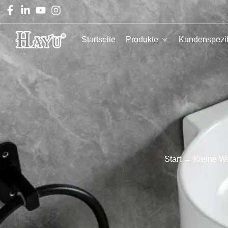
Startseite
Produkte
Kundenspezif
Start
→
Kleine W