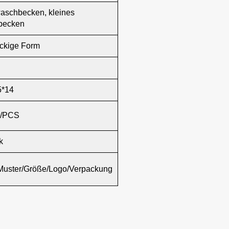
schbecken, kleines
becken
ckige Form
5*14
/PCS
k
Muster/Größe/Logo/Verpackung