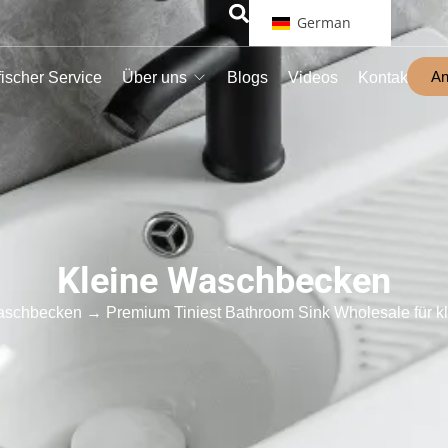
German
An
ischer Service
Über uns
Blogs
Videos
Kontakt
Kleine Waschbecken
aschbecken
→ Premium Tiniest Bathroom Sink Wholesale für 