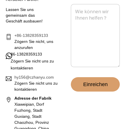
m
i
f
N
e
l
o
Lassen Sie uns
a
n
*
n
gemeinsam das
c
Geschäft ausbauen!
h
r
i
+86-13828359133
c
Zögern Sie nicht, uns
h
anzurufen
t
86-13828359133
*
Zögern Sie nicht uns zu
kontaktieren
hy156@czhanyu.com
Zögern Sie nicht uns zu
Einreichen
kontaktieren
Adresse der Fabrik
Xiaweipian, Dorf
Fuzhong, Stadt
Guxiang, Stadt
Chaozhou, Provinz
Guangdong, China