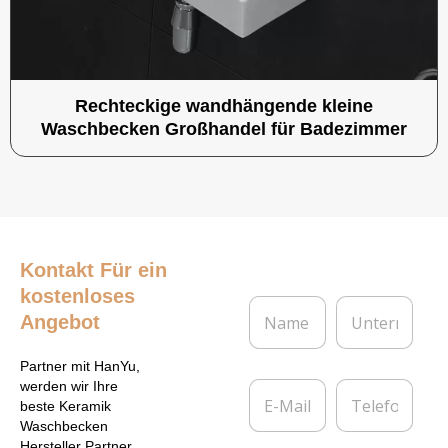
Rechteckige wandhängende kleine
Waschbecken Großhandel für Badezimmer
Kontakt
Für ein
kostenloses
N
U
Angebot
a
n
m
t
e
e
Partner mit HanYu,
*
r
E
T
werden wir Ihre
n
-
e
beste Keramik
e
M
l
Waschbecken
h
a
e
Hersteller Partner.