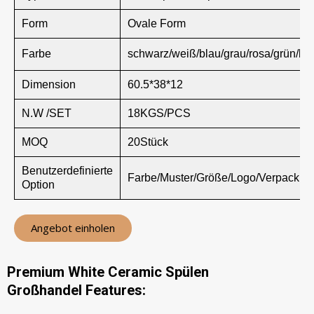
Form
Ovale Form
Farbe
schwarz/weiß/blau/grau/rosa/grün/br
Dimension
60.5*38*12
N.W /SET
18KGS/PCS
MOQ
20Stück
Benutzerdefinierte
Farbe/Muster/Größe/Logo/Verpackun
Option
Angebot einholen
Premium White Ceramic Spülen
Großhandel Features: