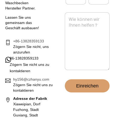
e
M
l
Waschbecken
h
a
e
Hersteller Partner.
m
i
f
N
e
l
o
Lassen Sie uns
a
n
*
n
gemeinsam das
c
Geschäft ausbauen!
h
r
i
+86-13828359133
c
Zögern Sie nicht, uns
h
anzurufen
t
86-13828359133
*
Zögern Sie nicht uns zu
kontaktieren
hy156@czhanyu.com
Zögern Sie nicht uns zu
Einreichen
kontaktieren
Adresse der Fabrik
Xiaweipian, Dorf
Fuzhong, Stadt
Guxiang, Stadt