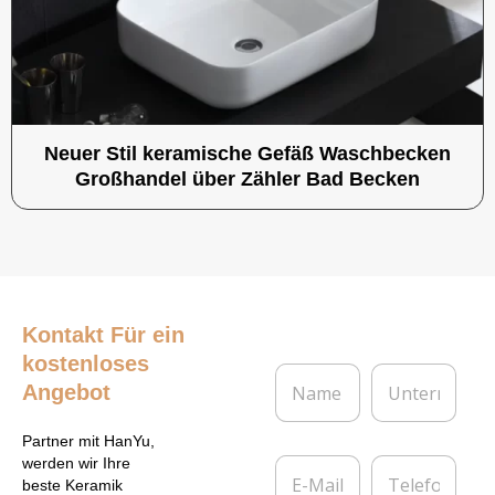
Neuer Stil keramische Gefäß Waschbecken
Großhandel über Zähler Bad Becken
Kontakt
Für ein
kostenloses
N
U
Angebot
a
n
m
t
e
e
Partner mit HanYu,
*
r
E
T
werden wir Ihre
n
-
e
beste Keramik