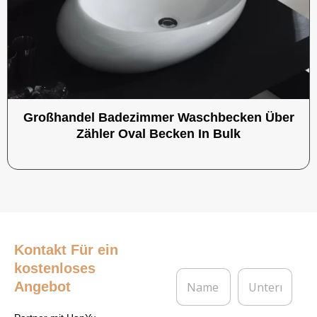
Großhandel Badezimmer Waschbecken Über
Zähler Oval Becken In Bulk
Kontakt
Für ein
kostenloses
N
U
Angebot
a
n
m
t
e
e