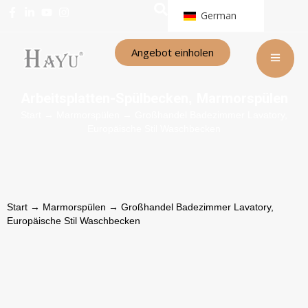
German
Angebot einholen
Arbeitsplatten-Spülbecken
Marmorspülen
,
Start
→
Marmorspülen
→ Großhandel Badezimmer Lavatory,
Europäische Stil Waschbecken
Start
→
Marmorspülen
→ Großhandel Badezimmer Lavatory,
Europäische Stil Waschbecken