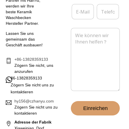
Partner mit HanYu,
*
r
E
T
werden wir Ihre
n
-
e
beste Keramik
e
M
l
Waschbecken
h
a
e
Hersteller Partner.
m
i
f
N
e
l
o
Lassen Sie uns
a
n
*
n
gemeinsam das
c
Geschäft ausbauen!
h
r
i
+86-13828359133
c
Zögern Sie nicht, uns
h
anzurufen
t
86-13828359133
*
Zögern Sie nicht uns zu
kontaktieren
hy156@czhanyu.com
Zögern Sie nicht uns zu
Einreichen
kontaktieren
Adresse der Fabrik
Xiaweipian, Dorf