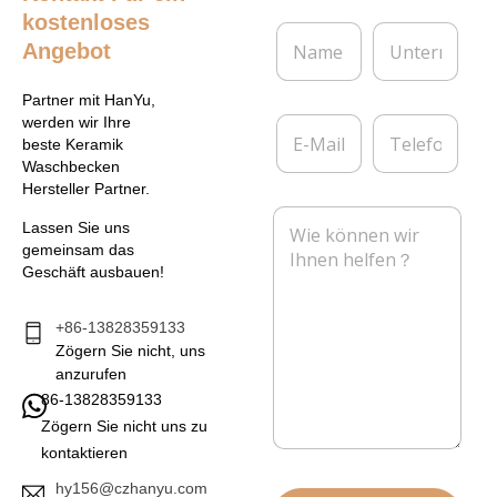
kostenloses
N
U
Angebot
a
n
m
t
e
e
Partner mit HanYu,
*
r
E
T
werden wir Ihre
n
-
e
beste Keramik
e
M
l
Waschbecken
h
a
e
Hersteller Partner.
m
i
f
N
e
l
o
Lassen Sie uns
a
n
*
n
gemeinsam das
c
Geschäft ausbauen!
h
r
i
+86-13828359133
c
Zögern Sie nicht, uns
h
anzurufen
t
86-13828359133
*
Zögern Sie nicht uns zu
kontaktieren
hy156@czhanyu.com