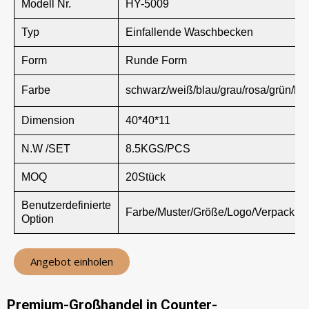
Modell Nr.
HY-5009
Typ
Einfallende Waschbecken
Form
Runde Form
Farbe
schwarz/weiß/blau/grau/rosa/grün/br
Dimension
40*40*11
N.W /SET
8.5KGS/PCS
MOQ
20Stück
Benutzerdefinierte
Farbe/Muster/Größe/Logo/Verpackun
Option
Angebot einholen
Premium-Großhandel in Counter-