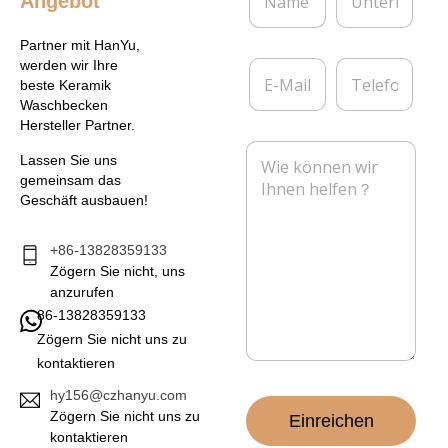
Angebot
a
n
m
t
e
e
Partner mit HanYu,
*
r
E
T
werden wir Ihre
n
-
e
beste Keramik
e
M
l
Waschbecken
h
a
e
Hersteller Partner.
m
i
f
N
e
l
o
Lassen Sie uns
a
n
*
n
gemeinsam das
c
Geschäft ausbauen!
h
r
i
+86-13828359133
c
Zögern Sie nicht, uns
h
anzurufen
t
86-13828359133
*
Zögern Sie nicht uns zu
kontaktieren
hy156@czhanyu.com
Zögern Sie nicht uns zu
Einreichen
kontaktieren