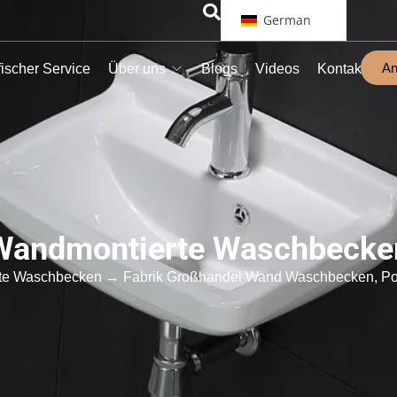
German
An
ischer Service
Über uns
Blogs
Videos
Kontakt
Wandmontierte Waschbecke
te Waschbecken
→ Fabrik Großhandel Wand Waschbecken, Po