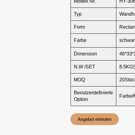
Modell Nr.
HY-30
Typ
Wandh
Form
Rectan
Farbe
schwar
Dimension
46*33*
N.W /SET
8.5KG
MOQ
20Stüc
Benutzerdefinierte
Farbe/
Option
Angebot einholen