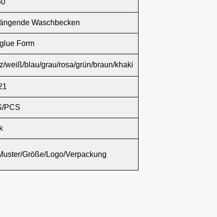
60
ängende Waschbecken
glue Form
z/weiß/blau/grau/rosa/grün/braun/khaki
21
S/PCS
k
Muster/Größe/Logo/Verpackung