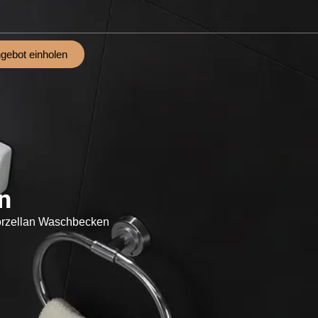
gebot einholen
n
rzellan Waschbecken