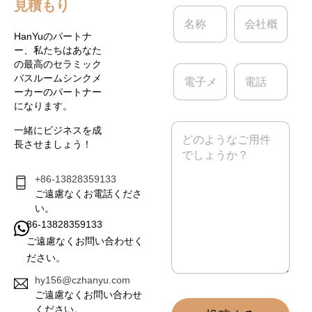
見積もり
名
会
称
社
*
概
HanYuのパートナ
要
ー、私たちはあなた
の最高のセラミック
電
電
バスルームシンクメ
子
話
ーカーのパートナー
メ
になります。
ー
ル
メ
一緒にビジネスを成
*
ッ
長させましょう！
セ
ー
ジ
+86-13828359133
*
ご遠慮なくお電話くださ
い。
86-13828359133
ご遠慮なくお問い合わせく
ださい。
hy156@czhanyu.com
ご遠慮なくお問い合わせ
ください。