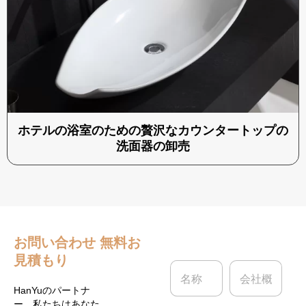
ホテルの浴室のための贅沢なカウンタートップの
洗面器の卸売
お問い合わせ
無料お
見積もり
名
会
称
社
*
概
HanYuのパートナ
要
ー、私たちはあなた