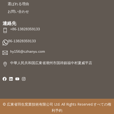
選ばれる理由
お問い合わせ
連絡先
+86-13828359133
86-13828359133
hy156@czhanyu.com
中華人民共和国広東省潮州市国祥鎮福中村夏威平店
©
広東省羽生窯業技術有限公司
Ltd. All Rights Reserved.すべての権
利予約