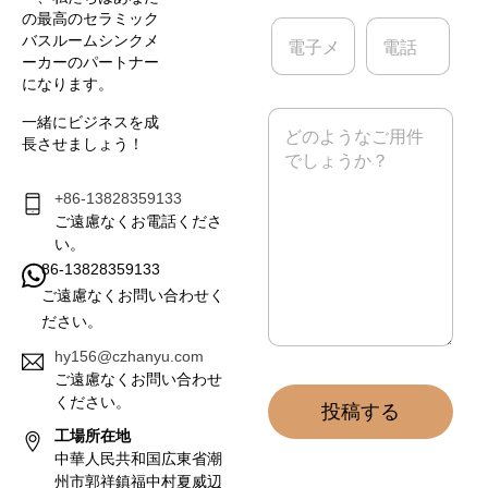
の最高のセラミック
電
電
バスルームシンクメ
子
話
ーカーのパートナー
メ
になります。
ー
ル
メ
一緒にビジネスを成
*
ッ
長させましょう！
セ
ー
ジ
+86-13828359133
*
ご遠慮なくお電話くださ
い。
86-13828359133
ご遠慮なくお問い合わせく
ださい。
hy156@czhanyu.com
ご遠慮なくお問い合わせ
ください。
投稿する
工場所在地
中華人民共和国広東省潮
州市郭祥鎮福中村夏威辺