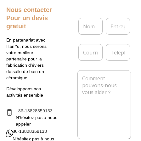
Nous contacter
Pour un devis
N
E
gratuit
o
n
m
t
*
r
En partenariat avec
e
C
T
HanYu, nous serons
p
o
é
votre meilleur
r
u
l
partenaire pour la
i
r
é
fabrication d'éviers
s
r
p
de salle de bain en
M
e
i
h
céramique.
e
e
o
s
l
n
Développons nos
s
*
e
activités ensemble !
a
g
e
+86-13828359133
*
N'hésitez pas à nous
appeler
86-13828359133
N'hésitez pas à nous