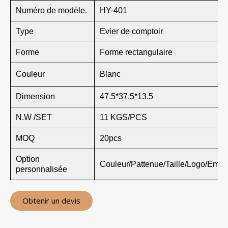
Numéro de modèle.
HY-401
Type
Evier de comptoir
Forme
Forme rectangulaire
Couleur
Blanc
Dimension
47.5*37.5*13.5
N.W /SET
11 KGS/PCS
MOQ
20pcs
Option
Couleur/Pattenue/Taille/Logo/Emba
personnalisée
Obtenir un devis