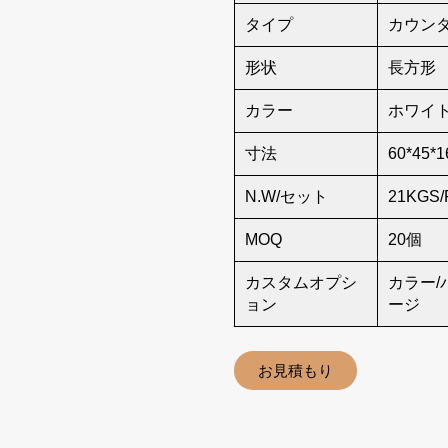
タイプ
カウン
形状
長方形
カラー
ホワイ
寸法
60*45*1
N.W/セット
21KGS/
MOQ
20個
カスタムオプシ
カラー/
ョン
ージ
お見積もり