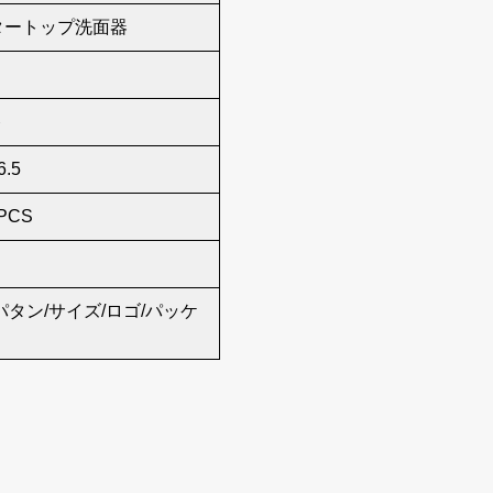
タートップ洗面器
ト
6.5
PCS
パタン/サイズ/ロゴ/パッケ