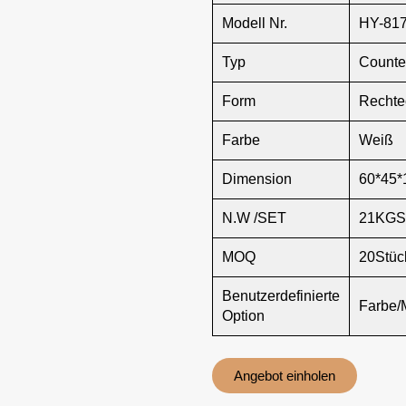
Modell Nr.
HY-817
Typ
Counte
Form
Rechte
Farbe
Weiß
Dimension
60*45*
N.W /SET
21KGS
MOQ
20Stüc
Benutzerdefinierte
Farbe/
Option
Angebot einholen