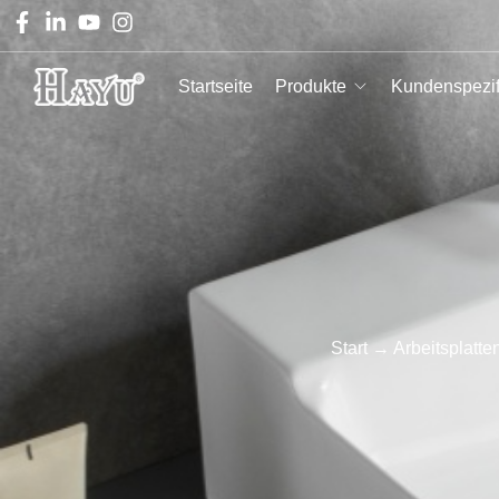
Startseite
Produkte
Kundenspezif
Start
→
Arbeitsplatt