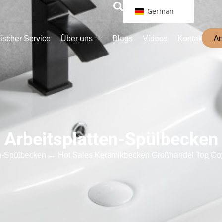
German
An
ischer Service
Über uns
Blogs
Videos
Kontakt
Arbeitsplatten-Spülbecken
en-Spülbecken
→ Hot Sales Keramikbecken Großhandel Top Co