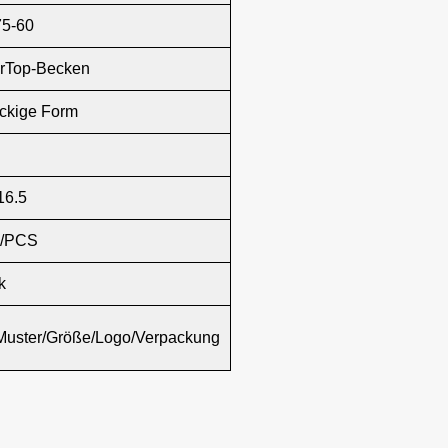
5-60
rTop-Becken
ckige Form
16.5
/PCS
k
Muster/Größe/Logo/Verpackung