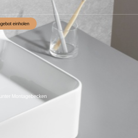
gebot einholen
unter Montagebecken