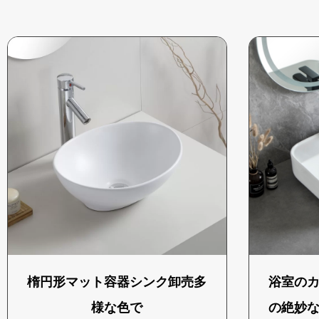
楕円形マット容器シンク卸売多
浴室の
様な色で
の絶妙