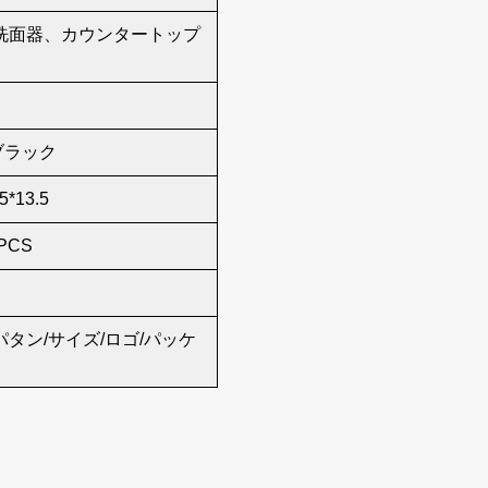
洗面器、カウンタートップ
ブラック
5*13.5
PCS
パタン/サイズ/ロゴ/パッケ