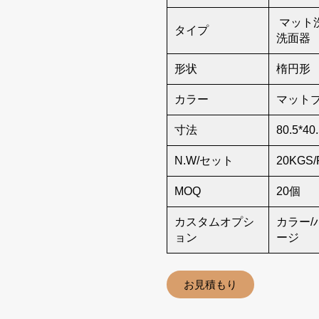
マット
タイプ
洗面器
形状
楕円形
カラー
マット
寸法
80.5*40.
N.W/セット
20KGS/
MOQ
20個
カスタムオプシ
カラー/
ョン
ージ
お見積もり