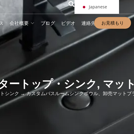
Japanese
お見積もり
ス
会社概要
ブログ
ビデオ
連絡先
タートップ・シンク
,
マッ
トシンク
→ カスタムバスルームシンクボウル、卸売マットブ