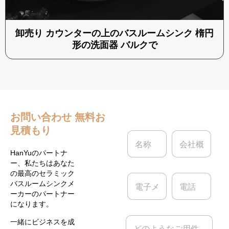
卸売り カウンターの上のバスルームシンク 楕円
形の洗面器 バルクで
お問い合わせ
無料お
見積もり
名
会
称
社
*
概
HanYuのパートナ
要
ー、私たちはあなた
の最高のセラミック
電
電
バスルームシンクメ
子
話
ーカーのパートナー
メ
になります。
ー
ル
メ
一緒にビジネスを成
*