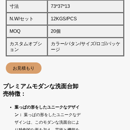
寸法
73*37*13
N.W/セット
12KGS/PCS
MOQ
20個
カスタムオプシ
カラー/パタン/サイズ/ロゴ/パッケ
ョン
ージ
お見積もり
プレミアムモダンな洗面台卸
売特徴：
葉っぱの形をしたユニークなデザイ
ン：
葉っぱの形をしたユニークなデ
ザインは、このモダンな洗面台によ
り独創的な形を与え、芸術と機能を