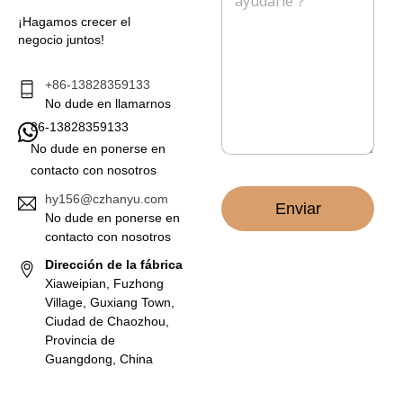
l
o
s
¡Hagamos crecer el
e
a
negocio juntos!
c
j
t
e
r
*
+86-13828359133
ó
No dude en llamarnos
n
86-13828359133
i
c
No dude en ponerse en
o
contacto con nosotros
*
hy156@czhanyu.com
Enviar
No dude en ponerse en
contacto con nosotros
Dirección de la fábrica
Xiaweipian, Fuzhong
Village, Guxiang Town,
Ciudad de Chaozhou,
Provincia de
Guangdong, China