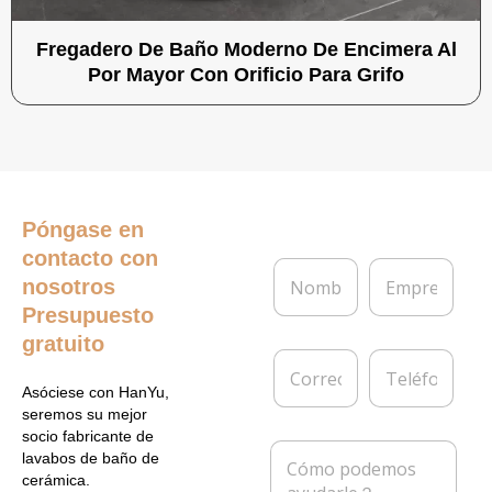
Fregadero De Baño Moderno De Encimera Al
Por Mayor Con Orificio Para Grifo
Póngase en
contacto con
N
E
nosotros
o
m
m
p
Presupuesto
b
r
gratuito
r
e
C
T
e
s
o
e
*
a
Asóciese con HanYu,
r
l
seremos su mejor
r
é
socio fabricante de
e
f
M
lavabos de baño de
o
o
e
cerámica.
e
n
n