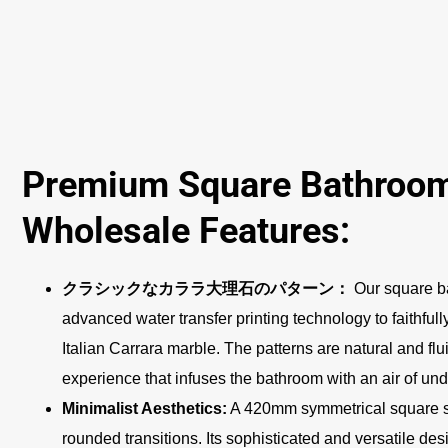
Premium Square Bathroom
Wholesale Features:
クラシックなカララ大理石のパターン：
Our square ba
advanced water transfer printing technology to faithfully
Italian Carrara marble. The patterns are natural and fluid
experience that infuses the bathroom with an air of und
Minimalist Aesthetics:
A 420mm symmetrical square str
rounded transitions. Its sophisticated and versatile de