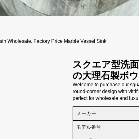
n Wholesale, Factory Price Marble Vessel Sink
スクエア型洗面
の大理石製ボウ
Welcome to purchase our squa
round-corner design with vitrif
perfect for wholesale and luxu
メーカー
モデル番号