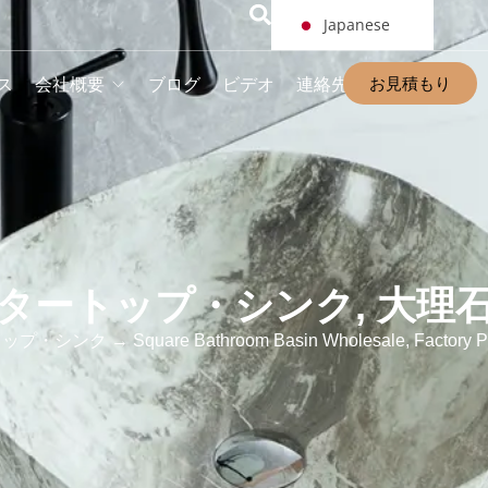
Japanese
お見積もり
ス
会社概要
ブログ
ビデオ
連絡先
タートップ・シンク
,
大理
トップ・シンク
→ Square Bathroom Basin Wholesale, Factory Pr