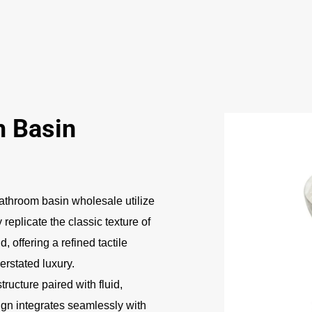
 Basin
throom basin wholesale utilize
 replicate the classic texture of
, offering a refined tactile
erstated luxury.
ucture paired with fluid,
sign integrates seamlessly with