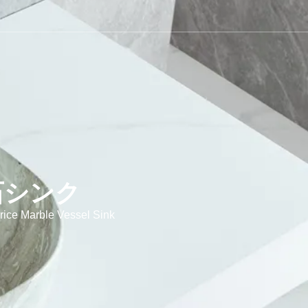
石シンク
ice Marble Vessel Sink