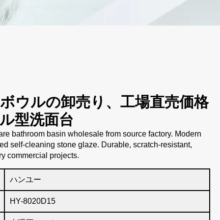
ボウルの卸売り、工場直売価格
ル型洗面台
re bathroom basin wholesale from source factory. Modern
ied self-cleaning stone glaze. Durable, scratch-resistant,
ry commercial projects.
ハンユー
HY-8020D15