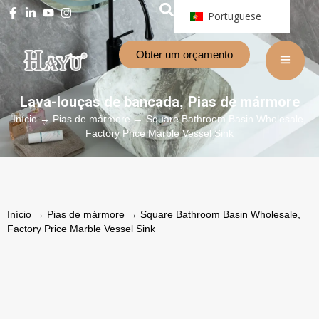
Portuguese
Obter um orçamento
Lava-louças de bancada
Pias de mármore
,
Início
→
Pias de mármore
→ Square Bathroom Basin Wholesale,
Factory Price Marble Vessel Sink
Início
→
Pias de mármore
→ Square Bathroom Basin Wholesale,
Factory Price Marble Vessel Sink