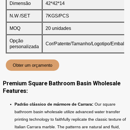
Dimensão
42*42*14
N.W /SET
7KGS/PCS
MOQ
20 unidades
Opção
Cor/Patente/Tamanho/Logotipo/Embala
personalizada
Obter um orçamento
Premium Square Bathroom Basin Wholesale
Features:
Padrão clássico de mármore de Carrara:
Our square
bathroom basin wholesale utilize advanced water transfer
printing technology to faithfully replicate the classic texture of
Italian Carrara marble. The patterns are natural and fluid,