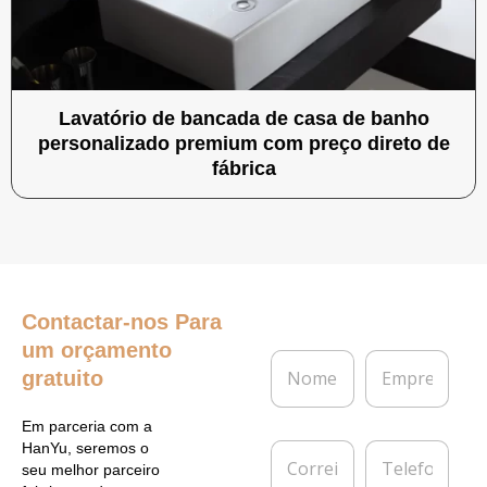
Lavatório de bancada de casa de banho
personalizado premium com preço direto de
fábrica
Contactar-nos
Para
um orçamento
N
E
gratuito
o
m
m
p
e
r
Em parceria com a
*
e
C
T
HanYu, seremos o
s
o
e
seu melhor parceiro
a