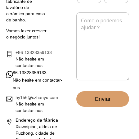
r
l
fabricante de
r
e
lavatório de
e
f
cerâmica para casa
M
i
o
de banho.
e
o
n
n
e
e
Vamos fazer crescer
s
l
o negócio juntos!
a
e
g
t
e
+86-13828359133
r
m
Não hesite em
ó
*
n
contactar-nos
i
86-13828359133
c
Não hesite em contactar-
o
nos
*
hy156@czhanyu.com
Enviar
Não hesite em
contactar-nos
Endereço da fábrica
Xiaweipian, aldeia de
Fuzhong, cidade de