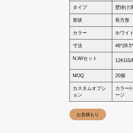
タイプ
壁掛け
形状
長方形
カラー
ホワイ
寸法
46*28.5
N.W/セット
12KGS/
MOQ
20個
カスタムオプシ
カラー/
ョン
ージ
お見積もり