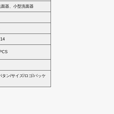
洗面器、小型洗面器
ト
*14
PCS
パタン/サイズ/ロゴ/パッケ