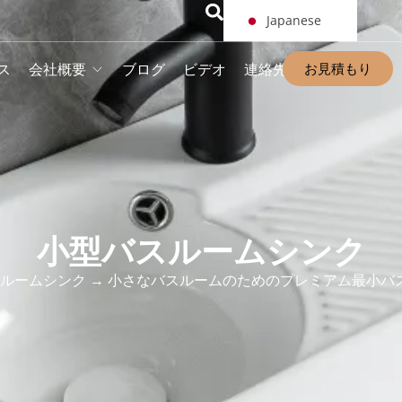
Japanese
お見積もり
ス
会社概要
ブログ
ビデオ
連絡先
小型バスルームシンク
ルームシンク
→ 小さなバスルームのためのプレミアム最小バ