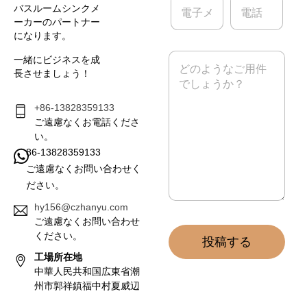
バスルームシンクメ
子
話
ーカーのパートナー
メ
になります。
ー
ル
メ
一緒にビジネスを成
*
ッ
長させましょう！
セ
ー
ジ
+86-13828359133
*
ご遠慮なくお電話くださ
い。
86-13828359133
ご遠慮なくお問い合わせく
ださい。
hy156@czhanyu.com
ご遠慮なくお問い合わせ
ください。
投稿する
工場所在地
中華人民共和国広東省潮
州市郭祥鎮福中村夏威辺