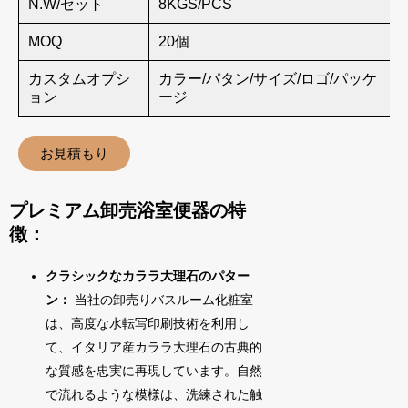
N.W/セット
8KGS/PCS
MOQ
20個
カスタムオプシ
カラー/パタン/サイズ/ロゴ/パッケ
ョン
ージ
お見積もり
プレミアム卸売浴室便器の特
徴：
クラシックなカララ大理石のパター
ン：
当社の卸売りバスルーム化粧室
は、高度な水転写印刷技術を利用し
て、イタリア産カララ大理石の古典的
な質感を忠実に再現しています。自然
で流れるような模様は、洗練された触