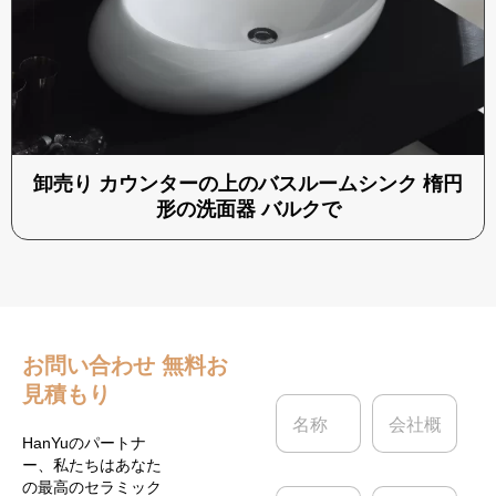
卸売り カウンターの上のバスルームシンク 楕円
形の洗面器 バルクで
お問い合わせ
無料お
見積もり
名
会
称
社
*
概
HanYuのパートナ
要
ー、私たちはあなた
の最高のセラミック
電
電