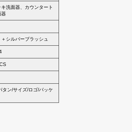
ッキ洗面器、カウンタート
面器
ト＋シルバーブラッシュ
4
PCS
パタン/サイズ/ロゴ/パッケ