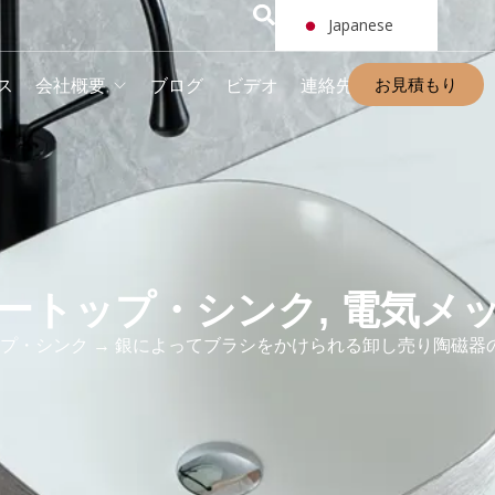
Japanese
お見積もり
ス
会社概要
ブログ
ビデオ
連絡先
ートップ・シンク
,
電気メ
プ・シンク
→ 銀によってブラシをかけられる卸し売り陶磁器