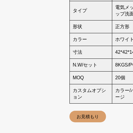
電気メ
タイプ
ップ洗
形状
正方形
カラー
ホワイ
寸法
42*42*1
N.W/セット
8KGS/
MOQ
20個
カスタムオプシ
カラー/
ョン
ージ
お見積もり