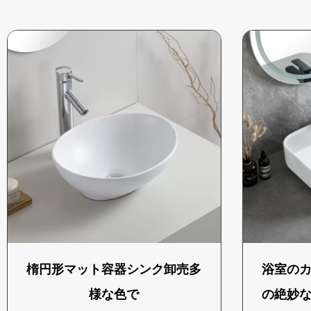
楕円形マット容器シンク卸売多
浴室の
様な色で
の絶妙