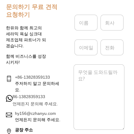
문의하기
무료 견적
요청하기
이
회
름
사
*
한유와 함께 최고의
세라믹 욕실 싱크대
제조업체 파트너가 되
이
전
겠습니다.
메
화
일
함께 비즈니스를 성장
*
시키자!
메
시
+86-13828359133
지
*
주저하지 말고 문의하세
요.
86-13828359133
언제든지 문의해 주세요.
hy156@czhanyu.com
언제든지 문의해 주세요.
공장 주소