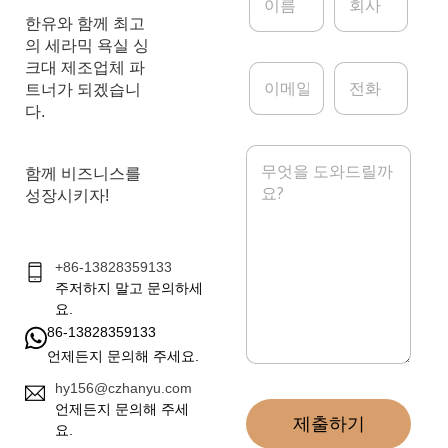
름
사
*
한유와 함께 최고
의 세라믹 욕실 싱
크대 제조업체 파
이
전
메
화
트너가 되겠습니
일
다.
*
메
시
함께 비즈니스를
지
성장시키자!
*
+86-13828359133
주저하지 말고 문의하세
요.
86-13828359133
언제든지 문의해 주세요.
hy156@czhanyu.com
언제든지 문의해 주세
제출하기
요.