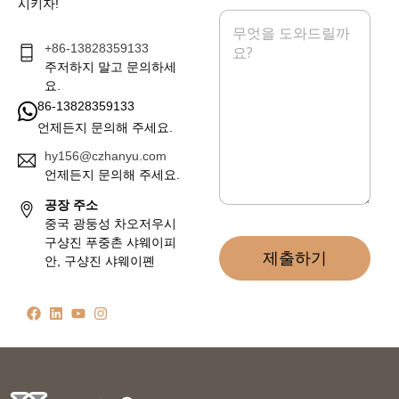
시키자!
메
시
+86-13828359133
지
*
주저하지 말고 문의하세
요.
86-13828359133
언제든지 문의해 주세요.
hy156@czhanyu.com
언제든지 문의해 주세요.
공장 주소
중국 광둥성 차오저우시
구샹진 푸중촌 샤웨이피
제출하기
안, 구샹진 샤웨이폔