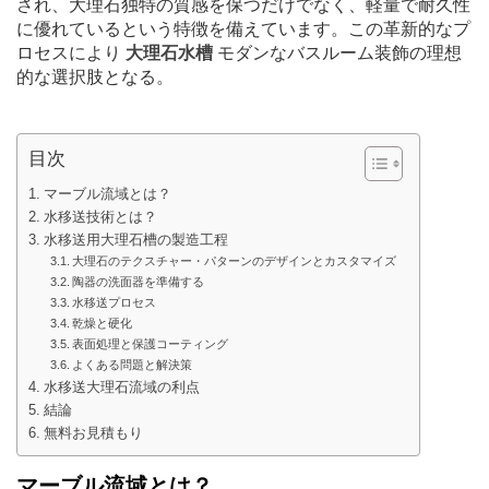
され、大理石独特の質感を保つだけでなく、軽量で耐久性
に優れているという特徴を備えています。この革新的なプ
ロセスにより
大理石水槽
モダンなバスルーム装飾の理想
的な選択肢となる。
目次
マーブル流域とは？
水移送技術とは？
水移送用大理石槽の製造工程
大理石のテクスチャー・パターンのデザインとカスタマイズ
陶器の洗面器を準備する
水移送プロセス
乾燥と硬化
表面処理と保護コーティング
よくある問題と解決策
水移送大理石流域の利点
結論
無料お見積もり
マーブル流域とは？