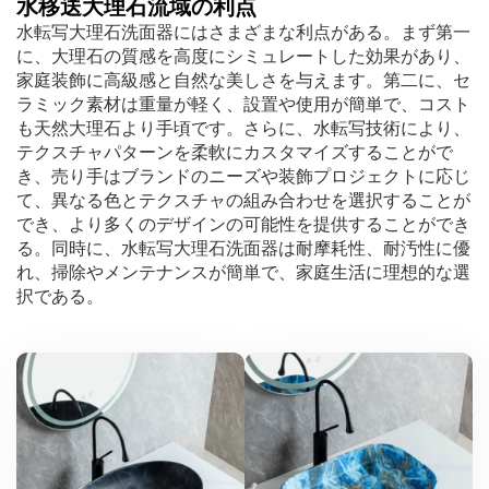
水移送大理石流域の利点
水転写大理石洗面器にはさまざまな利点がある。まず第一
に、大理石の質感を高度にシミュレートした効果があり、
家庭装飾に高級感と自然な美しさを与えます。第二に、セ
ラミック素材は重量が軽く、設置や使用が簡単で、コスト
も天然大理石より手頃です。さらに、水転写技術により、
テクスチャパターンを柔軟にカスタマイズすることがで
き、売り手はブランドのニーズや装飾プロジェクトに応じ
て、異なる色とテクスチャの組み合わせを選択することが
でき、より多くのデザインの可能性を提供することができ
る。同時に、水転写大理石洗面器は耐摩耗性、耐汚性に優
れ、掃除やメンテナンスが簡単で、家庭生活に理想的な選
択である。