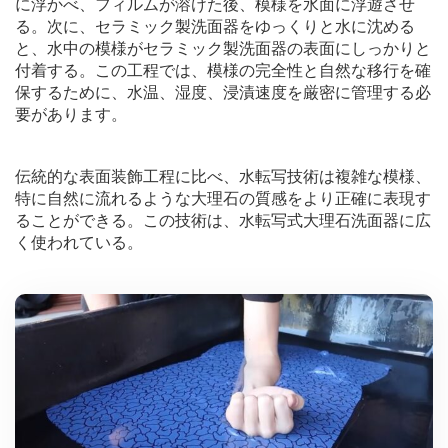
に浮かべ、フィルムが溶けた後、模様を水面に浮遊させ
る。次に、セラミック製洗面器をゆっくりと水に沈める
と、水中の模様がセラミック製洗面器の表面にしっかりと
付着する。この工程では、模様の完全性と自然な移行を確
保するために、水温、湿度、浸漬速度を厳密に管理する必
要があります。
伝統的な表面装飾工程に比べ、水転写技術は複雑な模様、
特に自然に流れるような大理石の質感をより正確に表現す
ることができる。この技術は、水転写式大理石洗面器に広
く使われている。