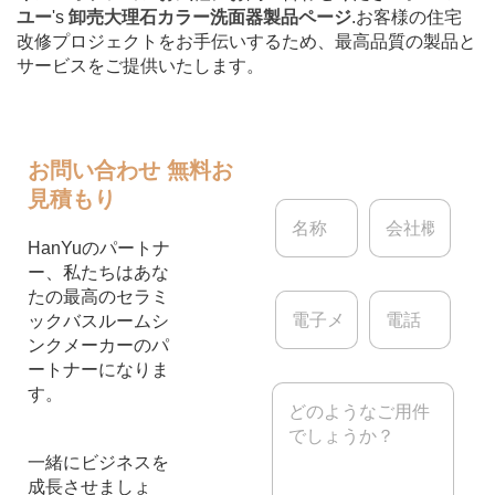
ユー
's
卸売大理石カラー洗面器製品ページ
.お客様の住宅
改修プロジェクトをお手伝いするため、最高品質の製品と
サービスをご提供いたします。
お問い合わせ
無料お
見積もり
名
会
称
社
*
概
HanYuのパートナ
要
ー、私たちはあな
たの最高のセラミ
電
電
子
話
ックバスルームシ
メ
ンクメーカーのパ
ー
ートナーになりま
ル
メ
す。
*
ッ
セ
ー
一緒にビジネスを
ジ
成長させましょ