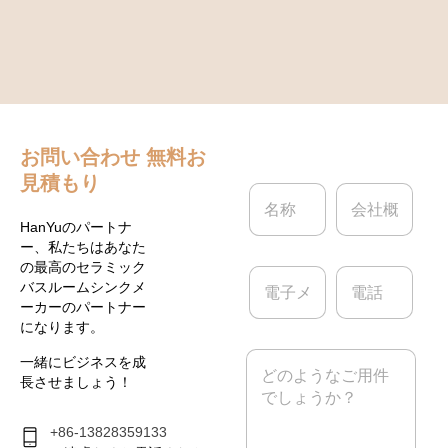
お問い合わせ
無料お
見積もり
名
会
称
社
*
概
HanYuのパートナ
要
ー、私たちはあなた
の最高のセラミック
電
電
バスルームシンクメ
子
話
ーカーのパートナー
メ
になります。
ー
ル
メ
一緒にビジネスを成
*
ッ
長させましょう！
セ
ー
ジ
+86-13828359133