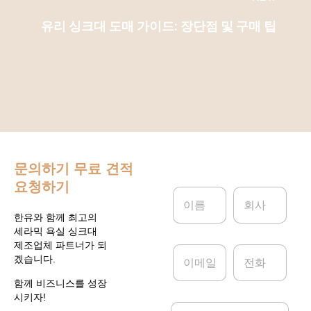
유리 싱크대 도매 가이드: 장단점 및 구매 팁
문의하기
무료 견적
요청하기
이
회
름
사
*
한유와 함께 최고의
세라믹 욕실 싱크대
제조업체 파트너가 되
이
전
겠습니다.
메
화
일
함께 비즈니스를 성장
*
시키자!
메