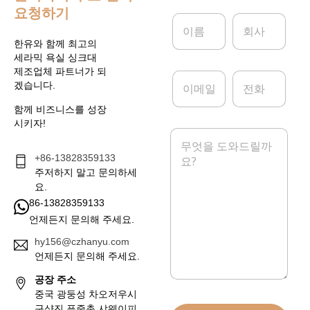
요청하기
이
회
름
사
*
한유와 함께 최고의
세라믹 욕실 싱크대
제조업체 파트너가 되
이
전
겠습니다.
메
화
일
함께 비즈니스를 성장
*
시키자!
메
시
+86-13828359133
지
*
주저하지 말고 문의하세
요.
86-13828359133
언제든지 문의해 주세요.
hy156@czhanyu.com
언제든지 문의해 주세요.
공장 주소
중국 광둥성 차오저우시
구샹진 푸중촌 샤웨이피