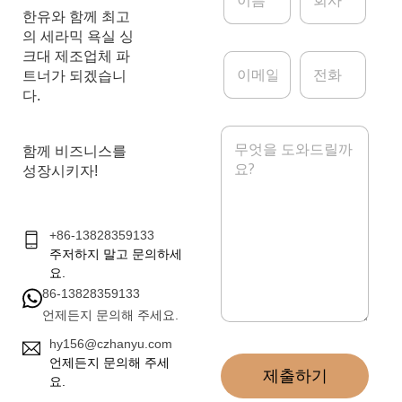
름
사
*
한유와 함께 최고
의 세라믹 욕실 싱
크대 제조업체 파
이
전
메
화
트너가 되겠습니
일
다.
*
메
시
함께 비즈니스를
지
성장시키자!
*
+86-13828359133
주저하지 말고 문의하세
요.
86-13828359133
언제든지 문의해 주세요.
hy156@czhanyu.com
언제든지 문의해 주세
제출하기
요.