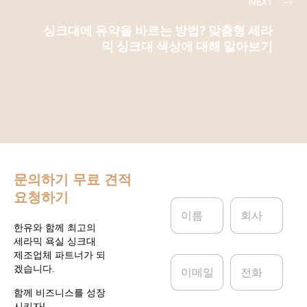
NEXT
싱크대에 유약을 바르는 방법? 맞춤형 세라
믹 싱크대 색상에 대해 알아보기
문의하기
무료 견적
요청하기
이
회
름
사
*
한유와 함께 최고의
세라믹 욕실 싱크대
제조업체 파트너가 되
이
전
겠습니다.
메
화
일
함께 비즈니스를 성장
*
시키자!