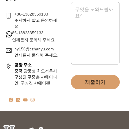
메
시
+86-13828359133
지
*
주저하지 말고 문의하세
요.
86-13828359133
언제든지 문의해 주세요.
hy156@czhanyu.com
언제든지 문의해 주세요.
공장 주소
중국 광둥성 차오저우시
구샹진 푸중촌 샤웨이피
제출하기
안, 구샹진 샤웨이폔