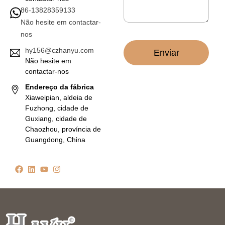
i
86-13828359133
c
Não hesite em contactar-
o
nos
*
hy156@czhanyu.com
Enviar
Não hesite em
contactar-nos
Endereço da fábrica
Xiaweipian, aldeia de
Fuzhong, cidade de
Guxiang, cidade de
Chaozhou, província de
Guangdong, China