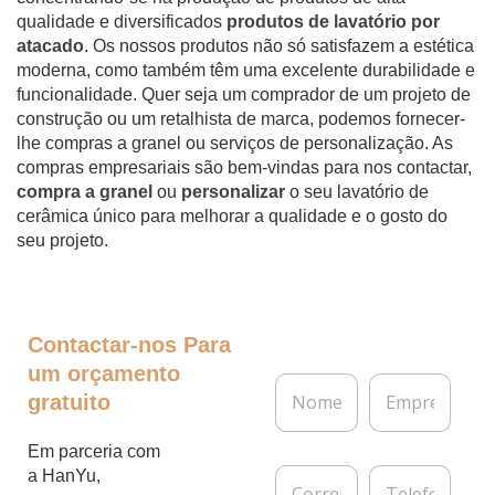
qualidade e diversificados
produtos de lavatório por
atacado
. Os nossos produtos não só satisfazem a estética
moderna, como também têm uma excelente durabilidade e
funcionalidade. Quer seja um comprador de um projeto de
construção ou um retalhista de marca, podemos fornecer-
lhe compras a granel ou serviços de personalização. As
compras empresariais são bem-vindas para nos contactar,
compra a granel
ou
personalizar
o seu lavatório de
cerâmica único para melhorar a qualidade e o gosto do
seu projeto.
Contactar-nos
Para
um orçamento
N
E
gratuito
o
m
m
p
e
r
Em parceria com
*
e
C
T
a HanYu,
s
o
e