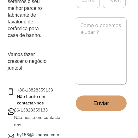
seremos o seu
a
r
l
melhor parceiro
r
e
fabricante de
e
f
M
lavatório de
i
o
e
cerâmica para
o
n
n
e
e
casa de banho.
s
l
a
e
g
t
e
Vamos fazer
r
m
crescer o negócio
ó
*
juntos!
n
i
c
o
+86-13828359133
*
Não hesite em
Enviar
contactar-nos
86-13828359133
Não hesite em contactar-
nos
hy156@czhanyu.com