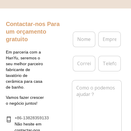
Contactar-nos
Para
um orçamento
N
E
gratuito
o
m
m
p
e
r
Em parceria com a
*
e
C
T
HanYu, seremos o
s
o
e
seu melhor parceiro
a
r
l
fabricante de
r
e
lavatório de
e
f
cerâmica para casa
M
i
o
de banho.
e
o
n
n
e
e
Vamos fazer crescer
s
l
o negócio juntos!
a
e
g
t
e
+86-13828359133
r
m
Não hesite em
ó
*
n
contactar-nos