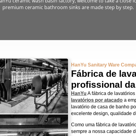
anYu ceramic wash basin factory, welcome to take a close 
premium ceramic bathroom sinks are made step by step.
HanYu Sanitary Ware Comp
Fábrica de lav
profissional d
HanYu
A fábrica de lavatório
lavatórios por atacado
a emp
lavatório de casa de banho p
excelente design, qualidade d
Como uma fábrica de lavatór
sempre a nossa capacidade d