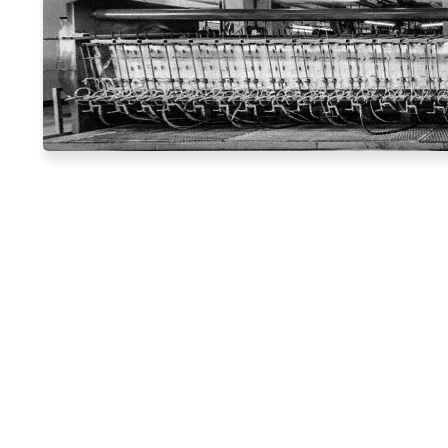
0
+ anos
Experiência de produção
0
Máquinas de laminagem