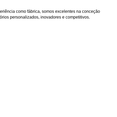
eriência como fábrica, somos excelentes na conceção
tórios personalizados, inovadores e competitivos.
0
+
sal
Empregados da empresa
0
+
ção
Moldes de produção