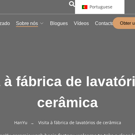
Portuguese
Obter 
izado
Sobre nós
Blogues
Vídeos
Contacto
a à fábrica de lavatór
cerâmica
HanYu
Visita à fábrica de lavatórios de cerâmica