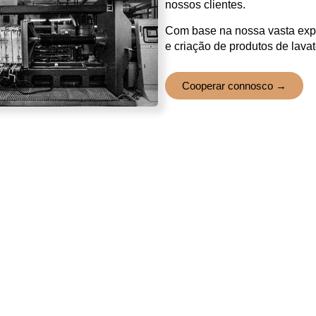
nossos clientes.
Com base na nossa vasta exp
e criação de produtos de lava
Cooperar connosco →
0
+ ㎡
0
+
Área da fábrica
Capacidade men
0
0
Máquinas de alta pressão
Linhas de produ