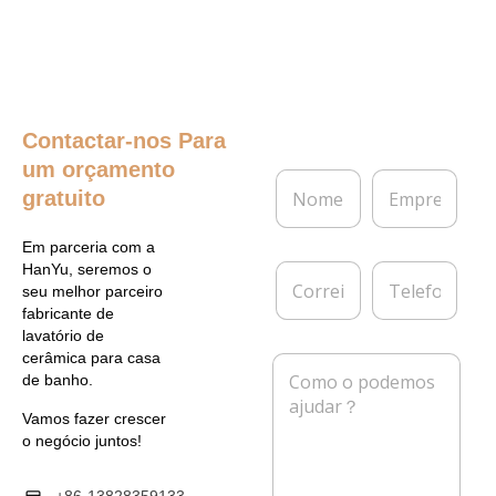
Contactar-nos
Para
um orçamento
N
E
gratuito
o
m
m
p
e
r
Em parceria com a
*
e
C
T
HanYu, seremos o
s
o
e
seu melhor parceiro
a
r
l
fabricante de
r
e
lavatório de
e
f
cerâmica para casa
M
i
o
de banho.
e
o
n
n
e
e
Vamos fazer crescer
s
l
o negócio juntos!
a
e
g
t
e