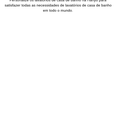
Personalize os lavatórios de casa de banho na Hanyu para
satisfazer todas as necessidades de lavatórios de casa de banho
em todo o mundo.
Hotéis e restaurantes
A Hanyu tem servido hotéis e restaurantes de todas as
dimensões, fornecendo lavatórios de casa de banho
personalizados, luxuosos e requintados, com elevada
qualidade e preços competitivos.
Centros comerciais e edifícios
Os lavatórios de cerâmica personalizados da Hanyu
são requintados e duráveis, são amplamente
utilizados em centros comerciais, edifícios de
escritórios e aeroportos. Os nossos lava-loiças de
cerâmica satisfazem as necessidades de utilização de
alta frequência e garantem uma durabilidade a longo