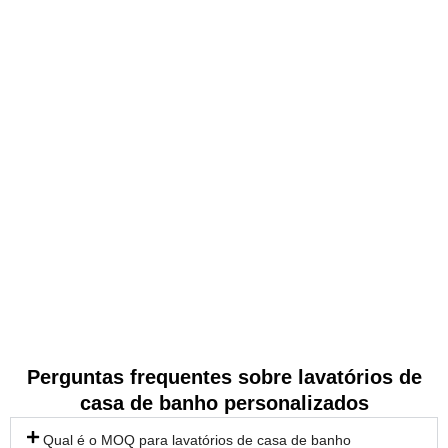
prazo.
Revenda e distribuição
Quer seja um revendedor ou distribuidor, a Hanyu
pode personalizar os lavatórios de cerâmica de acordo
com as preferências dos consumidores da sua área
de vendas, garantindo que o seu produto se destaca
no mercado.
Perguntas frequentes sobre lavatórios de
casa de banho personalizados
Qual é o MOQ para lavatórios de casa de banho