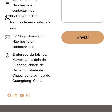
+86-13828359133
r
m
Não hesite em
ó
*
n
contactar-nos
i
86-13828359133
c
Não hesite em contactar-
o
nos
*
hy156@czhanyu.com
Enviar
Não hesite em
contactar-nos
Endereço da fábrica
Xiaweipian, aldeia de
Fuzhong, cidade de
Guxiang, cidade de
Chaozhou, província de
Guangdong, China