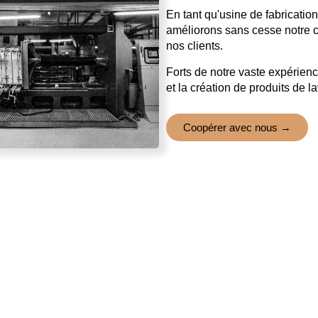
En tant qu'usine de fabricati
améliorons sans cesse notre ca
nos clients.
Forts de notre vaste expérienc
et la création de produits de l
Coopérer avec nous →
0
+ ㎡
0
+
Zone de l'usine
Capacité mensue