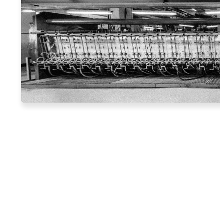
0
+ d'années
Expérience en matière de
production