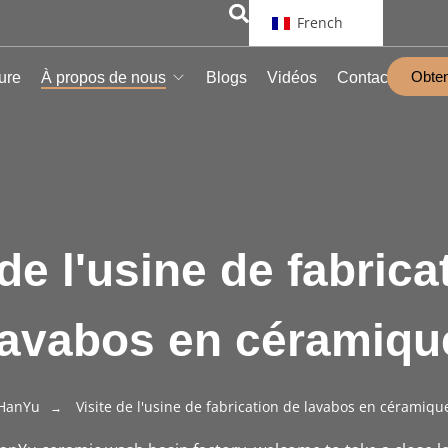
French
Obten
ure
À propos de nous
Blogs
Vidéos
Contact
 de l'usine de fabrica
lavabos en céramiqu
HanYu
Visite de l'usine de fabrication de lavabos en céramiqu