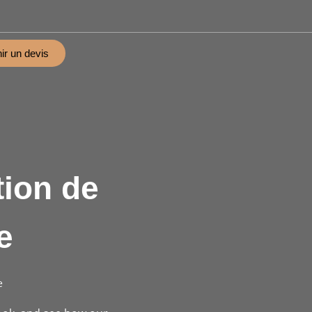
ir un devis
tion de
e
e