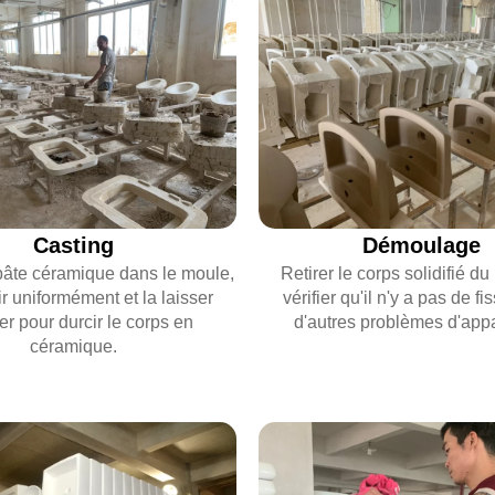
Casting
Démoulage
 pâte céramique dans le moule,
Retirer le corps solidifié d
tir uniformément et la laisser
vérifier qu'il n'y a pas de f
er pour durcir le corps en
d'autres problèmes d'app
céramique.