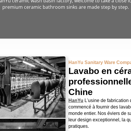
anYu ceramic wash basin factory, welcome to take a close 
premium ceramic bathroom sinks are made step by step.
HanYu Sanitary Ware Comp
Lavabo en céra
professionnell
Chine
HanYu
L'usine de fabrication
commencé à fournir des lava
monde entier. Nos éviers de sa
leur design exceptionnel, la qu
pratiques.