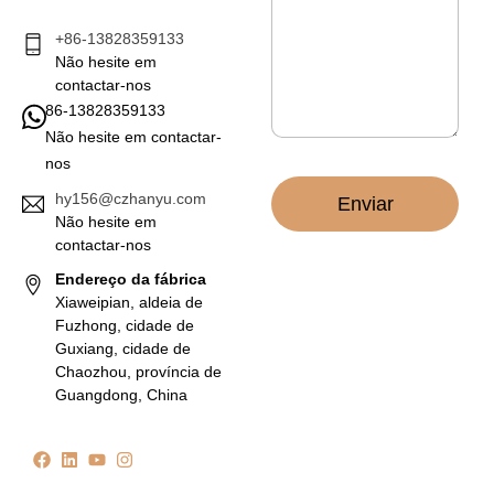
e
g
t
e
+86-13828359133
r
m
Não hesite em
ó
*
n
contactar-nos
i
86-13828359133
c
Não hesite em contactar-
o
nos
*
hy156@czhanyu.com
Enviar
Não hesite em
contactar-nos
Endereço da fábrica
Xiaweipian, aldeia de
Fuzhong, cidade de
Guxiang, cidade de
Chaozhou, província de
Guangdong, China