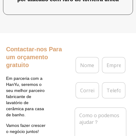
Contactar-nos
Para
um orçamento
N
E
gratuito
o
m
m
p
e
r
Em parceria com a
*
e
C
T
HanYu, seremos o
s
o
e
seu melhor parceiro
a
r
l
fabricante de
r
e
lavatório de
e
f
cerâmica para casa
M
i
o
de banho.
e
o
n
n
e
e
Vamos fazer crescer
s
l
o negócio juntos!
a