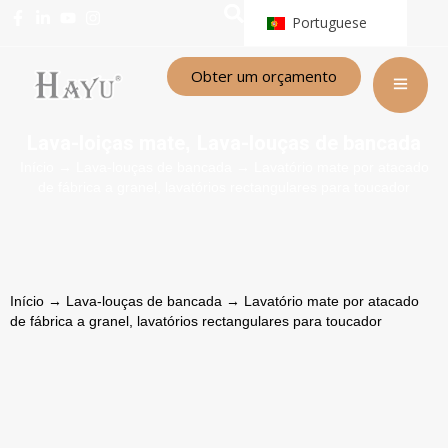
Portuguese
Obter um orçamento
Lava-loiças mate
Lava-louças de bancada
,
Início
→
Lava-louças de bancada
→ Lavatório mate por atacado
de fábrica a granel, lavatórios rectangulares para toucador
Início
→
Lava-louças de bancada
→ Lavatório mate por atacado
de fábrica a granel, lavatórios rectangulares para toucador