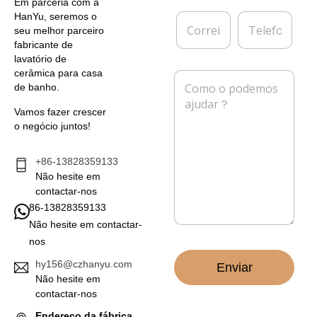
Em parceria com a
*
e
C
T
HanYu, seremos o
s
o
e
seu melhor parceiro
a
r
l
fabricante de
r
e
lavatório de
e
f
cerâmica para casa
M
i
o
de banho.
e
o
n
n
e
e
Vamos fazer crescer
s
l
o negócio juntos!
a
e
g
t
e
+86-13828359133
r
m
Não hesite em
ó
*
n
contactar-nos
i
86-13828359133
c
Não hesite em contactar-
o
nos
*
hy156@czhanyu.com
Enviar
Não hesite em
contactar-nos
Endereço da fábrica