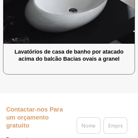
Lavatórios de casa de banho por atacado
acima do balcão Bacias ovais a granel
Contactar-nos
Para
um orçamento
N
E
gratuito
o
m
m
p
e
r