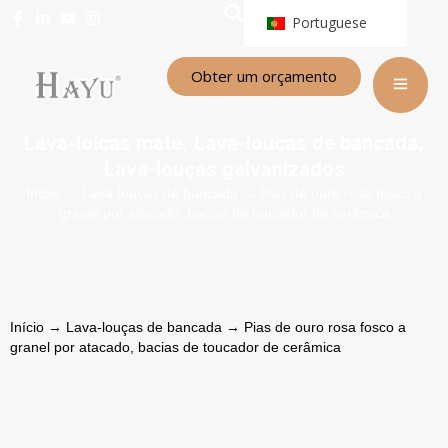
Portuguese
Obter um orçamento
Lava-loiças mate
Lava-louças de bancada
,
,
Lava-louças galvanizados
Início
→
Lava-louças de bancada
→ Pias de ouro rosa fosco a
granel por atacado, bacias de toucador de cerâmica
Início
→
Lava-louças de bancada
→ Pias de ouro rosa fosco a
granel por atacado, bacias de toucador de cerâmica