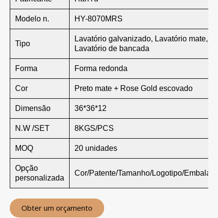
Modelo n.
HY-8070MRS
Lavatório galvanizado, Lavatório mate,
Tipo
Lavatório de bancada
Forma
Forma redonda
Cor
Preto mate + Rose Gold escovado
Dimensão
36*36*12
N.W /SET
8KGS/PCS
MOQ
20 unidades
Opção
Cor/Patente/Tamanho/Logotipo/Embalag
personalizada
Obter um orçamento