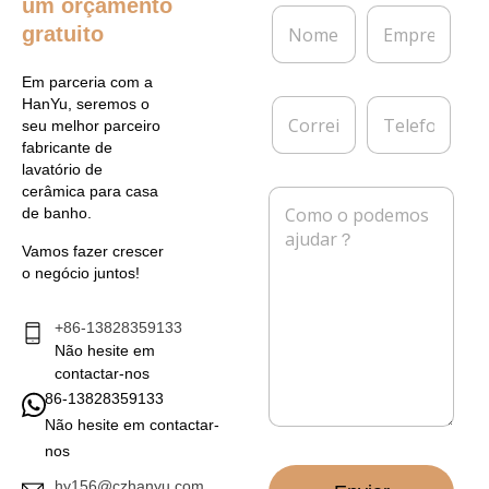
um orçamento
N
E
gratuito
o
m
m
p
e
r
Em parceria com a
*
e
C
T
HanYu, seremos o
s
o
e
seu melhor parceiro
a
r
l
fabricante de
r
e
lavatório de
e
f
cerâmica para casa
M
i
o
de banho.
e
o
n
n
e
e
Vamos fazer crescer
s
l
o negócio juntos!
a
e
g
t
e
+86-13828359133
r
m
Não hesite em
ó
*
n
contactar-nos
i
86-13828359133
c
Não hesite em contactar-
o
nos
*
hy156@czhanyu.com