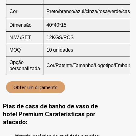
Cor
Preto/branco/azul/cinza/rosa/verde/castanh
Dimensão
40*40*15
N.W /SET
12KGS/PCS
MOQ
10 unidades
Opção
Cor/Patente/Tamanho/Logotipo/Embalag
personalizada
Obter um orçamento
Pias de casa de banho de vaso de
hotel Premium Caraterísticas por
atacado: