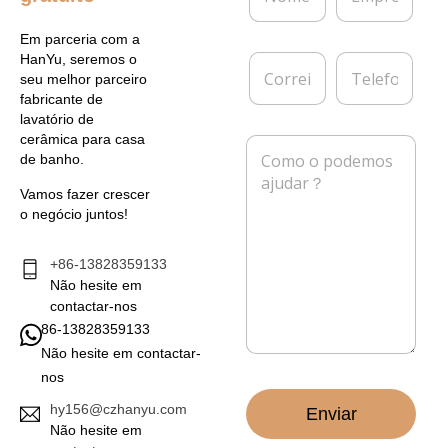
m
p
e
r
Em parceria com a
*
e
C
T
HanYu, seremos o
s
o
e
seu melhor parceiro
a
r
l
fabricante de
r
e
lavatório de
e
f
cerâmica para casa
M
i
o
de banho.
e
o
n
n
e
e
Vamos fazer crescer
s
l
o negócio juntos!
a
e
g
t
e
+86-13828359133
r
m
Não hesite em
ó
*
n
contactar-nos
i
86-13828359133
c
Não hesite em contactar-
o
nos
*
hy156@czhanyu.com
Enviar
Não hesite em