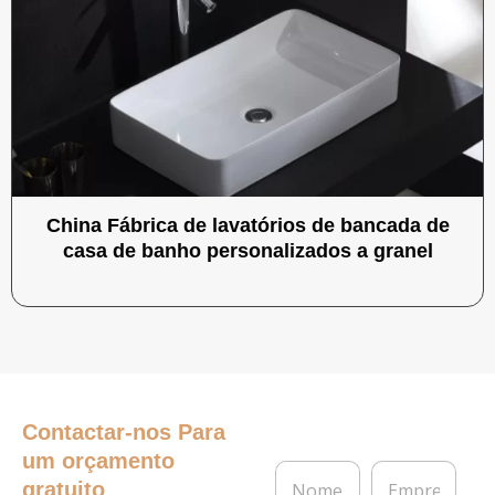
China Fábrica de lavatórios de bancada de
casa de banho personalizados a granel
Contactar-nos
Para
um orçamento
N
E
gratuito
o
m