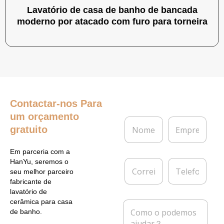
Lavatório de casa de banho de bancada
moderno por atacado com furo para torneira
Contactar-nos
Para
um orçamento
N
E
gratuito
o
m
m
p
e
r
Em parceria com a
*
e
C
T
HanYu, seremos o
s
o
e
seu melhor parceiro
a
r
l
fabricante de
r
e
lavatório de
e
f
cerâmica para casa
M
i
o
de banho.
e
o
n
n