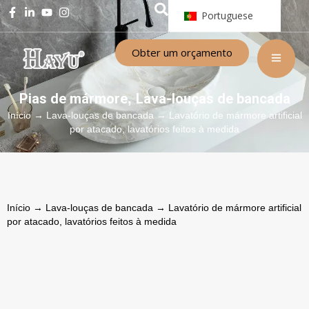
Portuguese
Obter um orçamento
Pias de mármore
Lava-louças de bancada
,
Início
→
Lava-louças de bancada
→ Lavatório de mármore artificial
por atacado, lavatórios feitos à medida
Início
→
Lava-louças de bancada
→ Lavatório de mármore artificial
por atacado, lavatórios feitos à medida