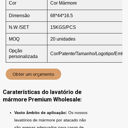
Cor
Cor Mármore
Dimensão
68*44*16.5
N.W /SET
15KGS/PCS
MOQ
20 unidades
Opção
Cor/Patente/Tamanho/Logotipo/Emba
personalizada
Obter um orçamento
Caraterísticas do lavatório de
mármore Premium Wholesale:
Vasto âmbito de aplicação:
Os nossos
lavatórios de mármore por atacado não
são apenas adequados para casas de