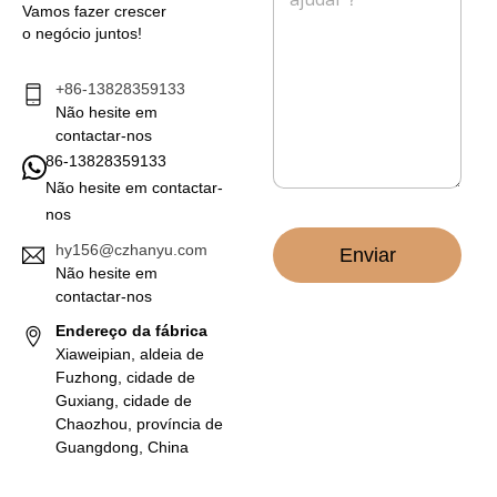
e
e
Vamos fazer crescer
s
l
o negócio juntos!
a
e
g
t
e
+86-13828359133
r
m
Não hesite em
ó
*
n
contactar-nos
i
86-13828359133
c
Não hesite em contactar-
o
nos
*
hy156@czhanyu.com
Enviar
Não hesite em
contactar-nos
Endereço da fábrica
Xiaweipian, aldeia de
Fuzhong, cidade de
Guxiang, cidade de
Chaozhou, província de
Guangdong, China