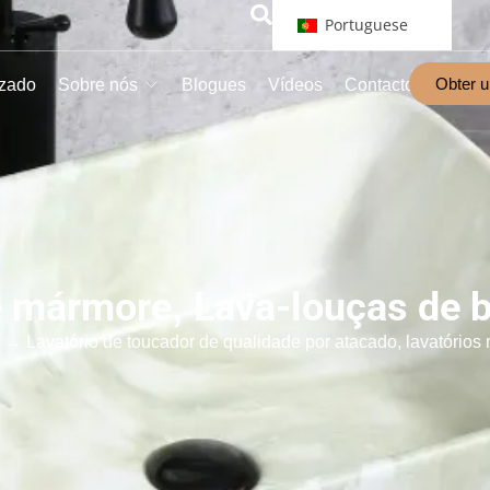
Portuguese
Obter 
izado
Sobre nós
Blogues
Vídeos
Contacto
e mármore
,
Lava-louças de 
→ Lavatório de toucador de qualidade por atacado, lavatórios