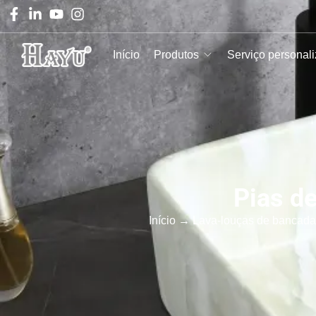
Início
Produtos
Serviço personal
Pias d
Início
→
Lava-louças de bancada