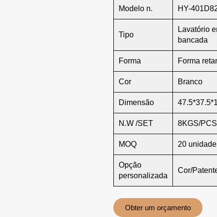
Modelo n.
HY-401D8
Lavatório 
Tipo
bancada
Forma
Forma reta
Cor
Branco
Dimensão
47.5*37.5*
N.W /SET
8KGS/PCS
MOQ
20 unidade
Opção
Cor/Paten
personalizada
Obter um orçamento