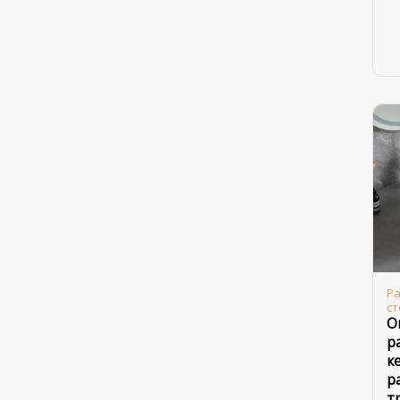
Ра
с
О
р
к
р
т