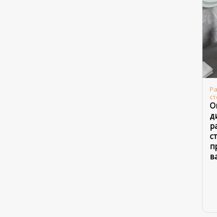
Ра
с
О
д
р
с
п
в