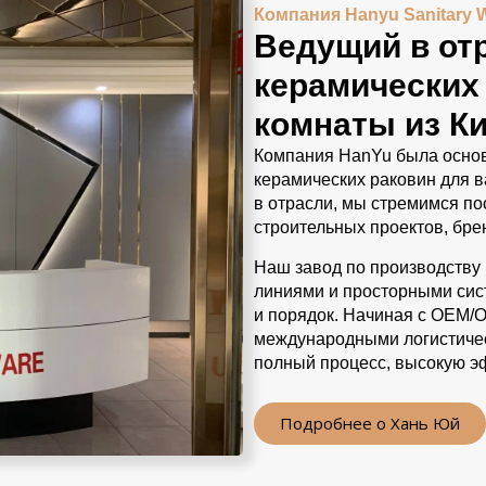
Компания Hanyu Sanitary 
Ведущий в от
керамических
комнаты из К
Компания HanYu была основ
керамических раковин для в
в отрасли, мы стремимся п
строительных проектов, бре
Наш завод по производств
линиями и просторными сис
и порядок. Начиная с OEM/
международными логистиче
полный процесс, высокую э
Подробнее о Хань Юй