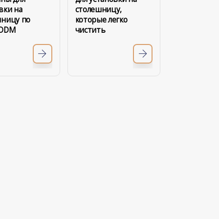
вки на
столешницу,
шницу по
которые легко
 ODM
чистить