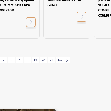
ля коммерческих
заказ
устано
роектов
столе
схеме
2
3
4
…
19
20
21
Next