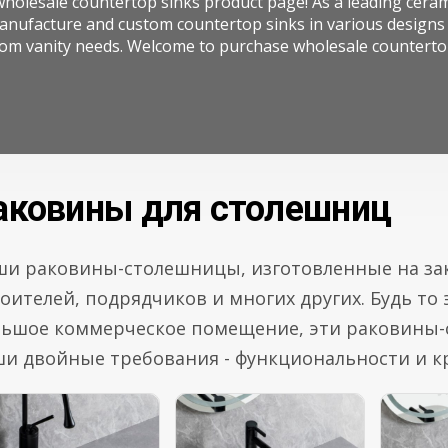
holesale countertop sinks product page! As a leading cera
nufacture and custom countertop sinks in various designs a
om vanity needs. Welcome to purchase wholesale countertop
аковины для столешниц
и раковины-столешницы, изготовленные на зак
оителей, подрядчиков и многих других. Будь т
льшое коммерческое помещение, эти раковины-
и двойные требования - функциональности и к