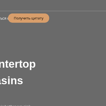
Получить цитату
ься с
ntertop
asins