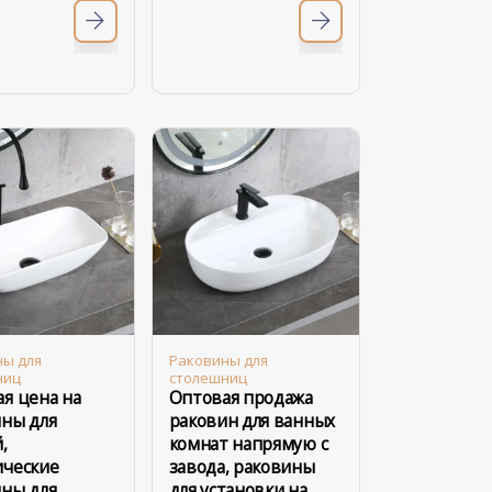
ны для
Раковины для
ниц
столешниц
я цена на
Оптовая продажа
ны для
раковин для ванных
,
комнат напрямую с
ические
завода, раковины
ны для
для установки на