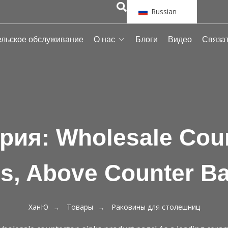
Russian
ельское обслуживание
О нас
Блоги
Видео
Связат
ория:
Wholesale Cou
s, Above Counter B
ХанЮ
Товары
Раковины для столешниц