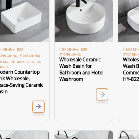
ковины для
Раковины для
Ракови
столешниц
столеш
,
толешниц
Раковины
Wholesale Ceramic
Wholes
я маленьких ванных
Wash Basin for
Wash B
омнат
odern Countertop
Bathroom and Hotel
Commerc
nk Wholesale,
Washroom
HY-82
pace-Saving Ceramic
asin