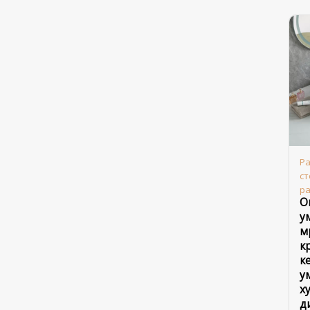
Ра
с
р
О
у
м
к
к
у
х
д