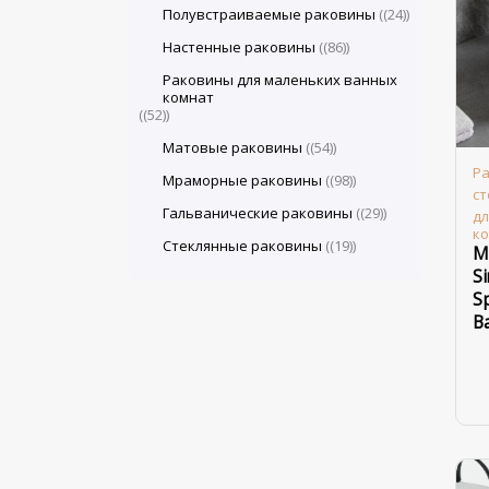
Полувстраиваемые раковины
(24)
Настенные раковины
(86)
Раковины для маленьких ванных
комнат
(52)
Матовые раковины
(54)
Ра
Мраморные раковины
(98)
с
Гальванические раковины
(29)
дл
к
Стеклянные раковины
(19)
M
Si
S
B