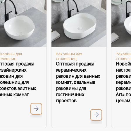
ковины для
Раковины для
Ракови
толешниц
столешниц
столеш
птовая продажа
Оптовая продажа
Новей
изайнерских
керамических
насто
аковин для
раковин для ванных
ракови
толешниц для
комнат, овальные
керам
роектов элитных
раковины для
ракови
анных комнат
гостиничных
Art» п
проектов
ценам