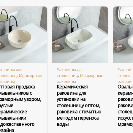
ковины для
Раковины для
Ракови
,
,
толешниц
Мраморные
столешниц
Мраморные
столеш
аковины
раковины
ракови
птовая продажа
Керамическая
Оваль
мывальников с
раковина для
керами
раморным узором,
установки на
ракови
руглые
столешницу оптом,
ракови
ерамические
раковина с печатью
столе
мывальники
методом переноса
искусс
удожественного
воды
мрамо
изайна