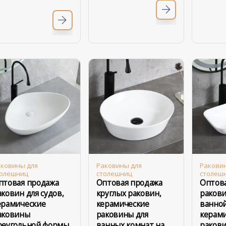
ковины для
Раковины для
Ракови
толешниц
столешниц
столеш
птовая продажа
Оптовая продажа
Оптова
аковин для судов,
круглых раковин,
ракови
ерамические
керамические
ванной
аковины
раковины для
керам
реугольной формы
ванных комнат на
ракови