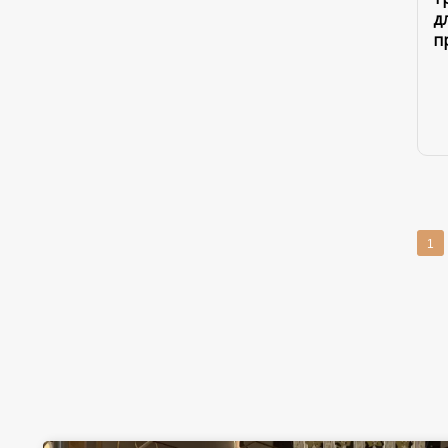
д
п
1