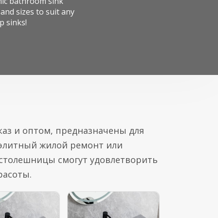
mic bathroom sink
nd sizes to suit any
 sinks!
аз и оптом, предназначены для
о элитный жилой ремонт или
столешницы смогут удовлетворить
расоты.