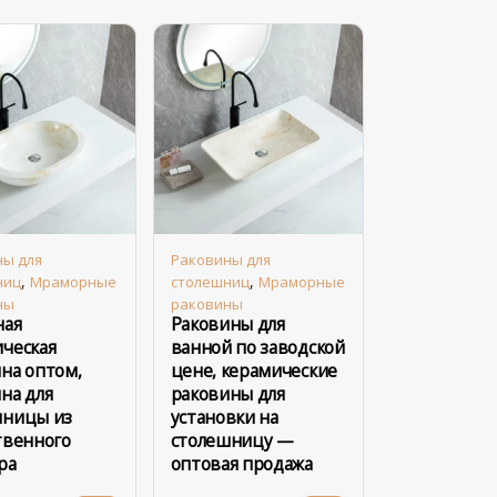
ны для
Раковины для
,
,
ниц
Мраморные
столешниц
Мраморные
ны
раковины
ная
Раковины для
ческая
ванной по заводской
на оптом,
цене, керамические
на для
раковины для
шницы из
установки на
твенного
столешницу —
ра
оптовая продажа