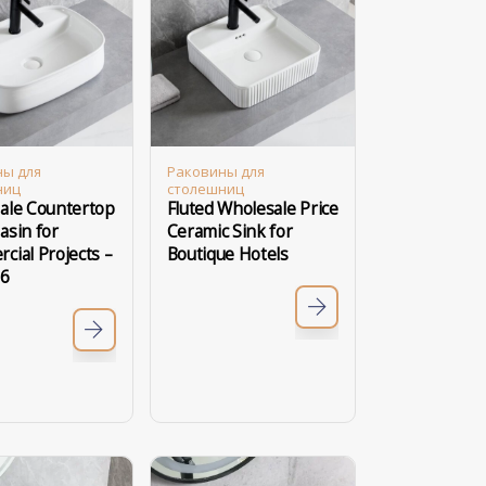
ны для
Раковины для
ниц
столешниц
ale Countertop
Fluted Wholesale Price
asin for
Ceramic Sink for
ial Projects –
Boutique Hotels
26