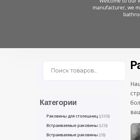
Welcome to our w
manufacturer, we ma
bathro
Р
Наш
стр
Категории
бо
ваш
Раковины для столешниц
(330)
Встраиваемые раковины
(23)
Встраиваемые раковины
(9)