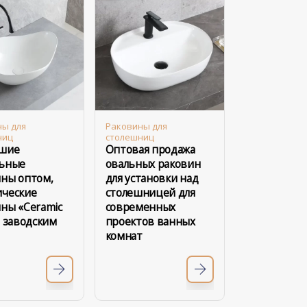
ны для
Раковины для
ниц
столешниц
шие
Оптовая продажа
льные
овальных раковин
ны оптом,
для установки над
ические
столешницей для
ны «Ceramic
современных
о заводским
проектов ванных
комнат