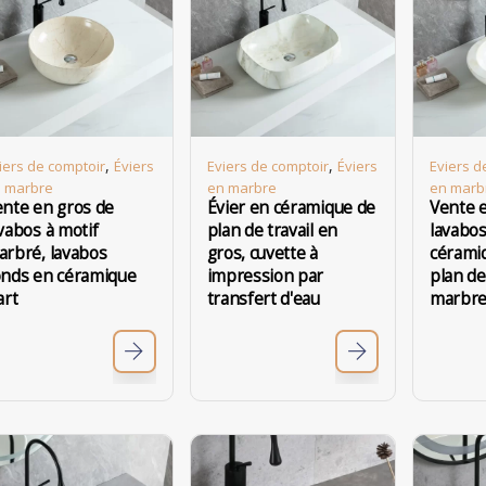
,
,
iers de comptoir
Éviers
Eviers de comptoir
Éviers
Eviers d
 marbre
en marbre
en marb
ente en gros de
Évier en céramique de
Vente 
vabos à motif
plan de travail en
lavabos
arbré, lavabos
gros, cuvette à
céramiq
onds en céramique
impression par
plan de
art
transfert d'eau
marbre