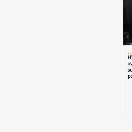
Ev
HY
o
su
po