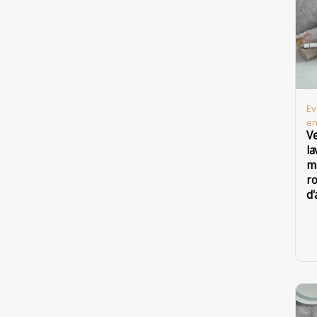
Ev
en
V
la
m
r
d'