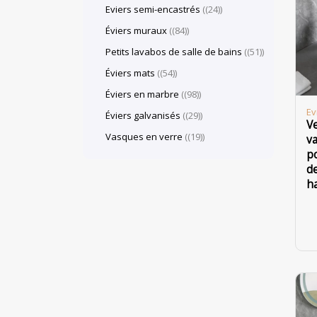
Eviers semi-encastrés
(24)
Éviers muraux
(84)
Petits lavabos de salle de bains
(51)
Éviers mats
(54)
Éviers en marbre
(98)
Ev
Éviers galvanisés
(29)
V
Vasques en verre
(19)
va
po
de
h