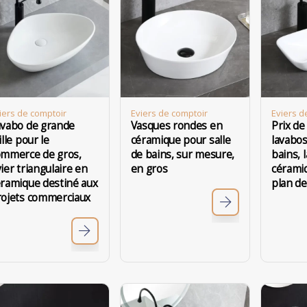
iers de comptoir
Eviers de comptoir
Eviers d
avabo de grande
Vasques rondes en
Prix de
ille pour le
céramique pour salle
lavabos
ommerce de gros,
de bains, sur mesure,
bains, 
ier triangulaire en
en gros
cérami
éramique destiné aux
plan de
rojets commerciaux