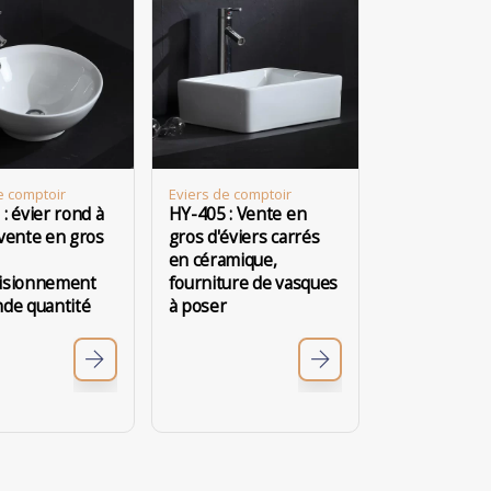
e comptoir
Eviers de comptoir
: évier rond à
HY-405 : Vente en
vente en gros
gros d'éviers carrés
en céramique,
isionnement
fourniture de vasques
nde quantité
à poser