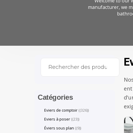
Welcome to our w
manufacturer, we ma
bathro
E
Nos
ent
Catégories
d'u
exi
Eviers de comptoir
(326)
Eviers à poser
(23)
Éviers sous plan
(9)