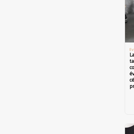
Ev
L
ta
c
év
c
p