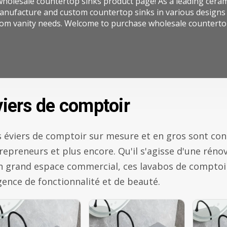
holesale countertop sinks product page! As a leading cera
nufacture and custom countertop sinks in various designs a
om vanity needs. Welcome to purchase wholesale countertop
viers de comptoir
 éviers de comptoir sur mesure et en gros sont conç
repreneurs et plus encore. Qu'il s'agisse d'une rén
n grand espace commercial, ces lavabos de comptoi
gence de fonctionnalité et de beauté.