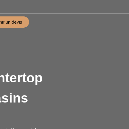
ir un devis
ntertop
asins