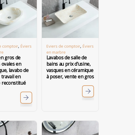
,
,
e comptoir
Éviers
Eviers de comptoir
Éviers
re
en marbre
en gros de
Lavabos de salle de
 ovales en
bains au prix d'usine,
ue, lavabo de
vasques en céramique
 travail en
à poser, vente en gros
 reconstitué