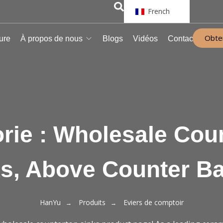
French
Obten
ure
À propos de nous
Blogs
Vidéos
Contact
rie :
Wholesale Cou
s, Above Counter B
HanYu
Produits
Eviers de comptoir