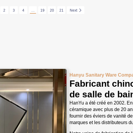
2
3
4
…
19
20
21
Next
Hanyu Sanitary Ware Comp
Fabricant chino
de salle de ba
HanYu a été créé en 2002. En t
céramique avec plus de 20 ans
fournir des éviers de vanité de
marques et les distributeurs d