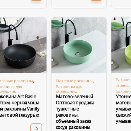
Ракови
,
,
атовые раковины
Матовые раковины
столеш
ковины для
Раковины для
толешниц
столешниц
ракови
аковина Art Basin
Матово-зеленый
Утонч
птом, черная чаша
Оптовая продажа
матов
ля раковины Vanity
туалетные
умыва
 матовой глазурью
раковины,
свежи
объемный заказ
умыва
сосуд раковины