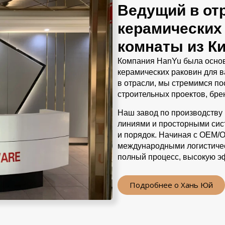
Ведущий в от
керамических
комнаты из К
Компания HanYu была основ
керамических раковин для в
в отрасли, мы стремимся п
строительных проектов, бре
Наш завод по производств
линиями и просторными сис
и порядок. Начиная с OEM/
международными логистиче
полный процесс, высокую э
Подробнее о Хань Юй