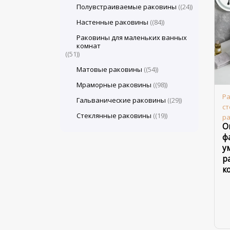
Полувстраиваемые раковины
(24)
Настенные раковины
(84)
Раковины для маленьких ванных
комнат
(51)
Матовые раковины
(54)
Мраморные раковины
(98)
Ра
Гальванические раковины
(29)
с
Стеклянные раковины
(19)
р
О
ф
у
р
к