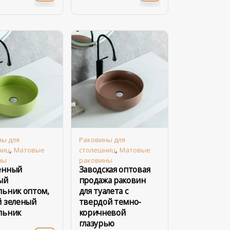
ны для
Раковины для
,
,
ниц
Матовые
столешниц
Матовые
ны
раковины
енный
Заводская оптовая
ый
продажа раковин
льник оптом,
для туалета с
й зеленый
твердой темно-
льник
коричневой
глазурью