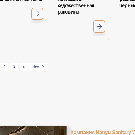
художественная
черны
раковина
2
3
4
Next
Компания Hanyu Sanitary 