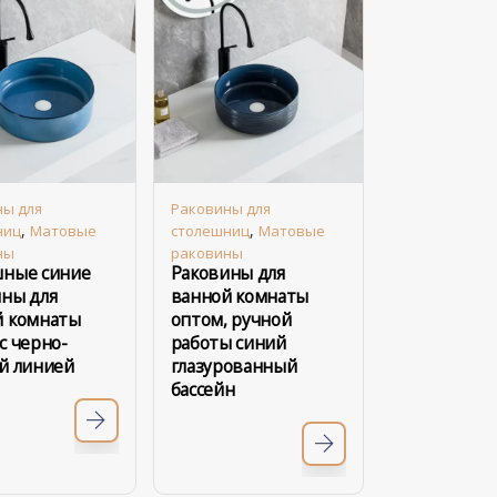
ны для
Раковины для
,
,
ниц
Матовые
столешниц
Матовые
ны
раковины
шные синие
Раковины для
ны для
ванной комнаты
й комнаты
оптом, ручной
с черно-
работы синий
й линией
глазурованный
бассейн