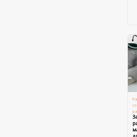
Ра
с
р
З
р
м
д