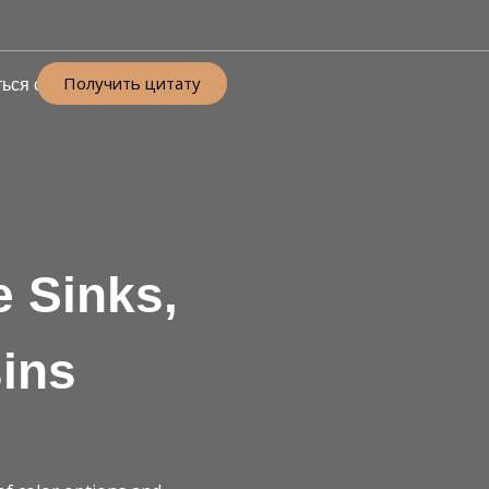
Получить цитату
ься с
 Sinks,
ins