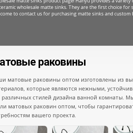
esale matte sinks product page! Hanyu provides a variety 
eramic wholesale matte sinks. They are the first choice for
come to contact us for purchasing matte sinks and custom 
атовые раковины
ши матовые раковины оптом изготовлены из вы
ериалов, которые являются нежными, устойчив
я различных стилей дизайна ванной комнаты. М
ли матовых раковин оптом, чтобы гарантироват
ребностям вашего проекта.