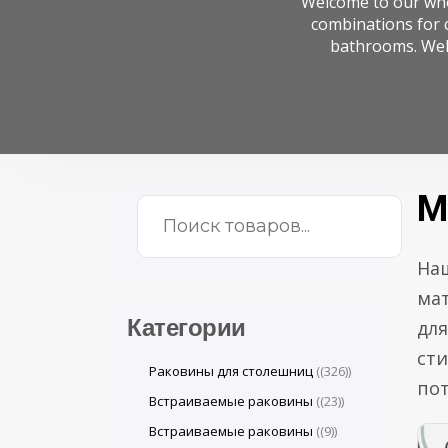
Welcome to our whol
combinations for c
bathrooms. Wel
М
На
мат
Категории
дл
сти
Раковины для столешниц
(326)
пот
Встраиваемые раковины
(23)
Встраиваемые раковины
(9)