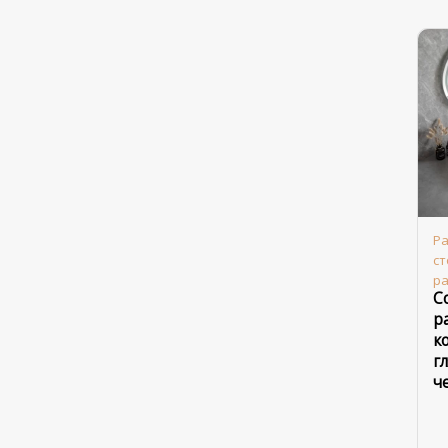
Ра
с
р
С
р
к
г
ч