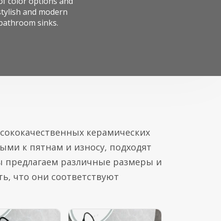
of color options and
 stylish and modern
bathroom sinks.
сококачественных керамических
ыми к пятнам и износу, подходят
ы предлагаем различные размеры и
ь, что они соответствуют