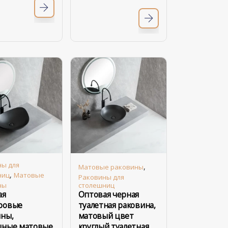
ны для
,
Матовые раковины
,
ниц
Матовые
Раковины для
ны
столешниц
ая
Оптовая черная
ровые
туалетная раковина,
ины,
матовый цвет
шные матовые
круглый туалетная