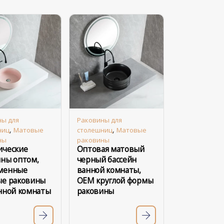
ны для
Раковины для
,
,
ниц
Матовые
столешниц
Матовые
ны
раковины
ические
Оптовая матовый
ны оптом,
черный бассейн
менные
ванной комнаты,
ые раковины
OEM круглой формы
нной комнаты
раковины