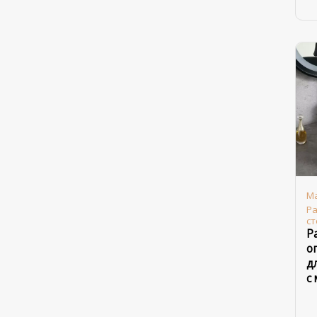
М
Ра
с
Р
о
д
с