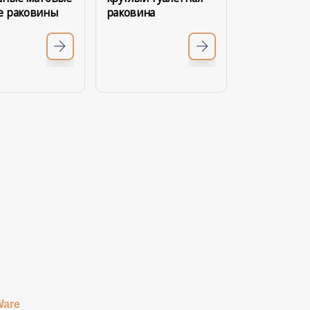
е раковины
раковина
Ware