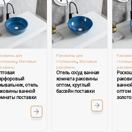
ковины для
Раковины для
Ракови
,
,
толешниц
Матовые
столешниц
Матовые
столеш
аковины
раковины
ракови
птовая
Отель сосуд ванная
Роско
арфоровый
комната раковины
ракови
мывальник, отель
оптом, круглый
ванно
аковины ванной
бассейн поставки
оптом 
омнаты поставки
золото