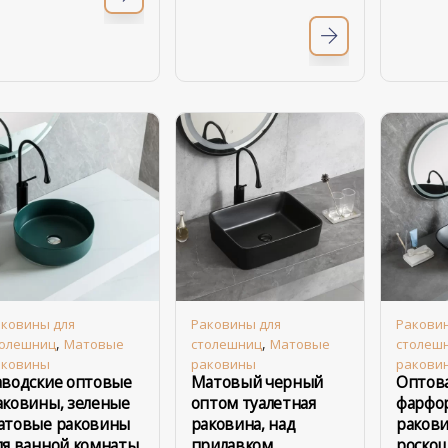
ковины для
Раковины для
Ракови
,
,
толешниц
Матовые
столешниц
Матовые
столеш
аковины
раковины
ракови
аводские оптовые
Матовый черный
Оптов
аковины, зеленые
оптом туалетная
фарфо
атовые раковины
раковина, над
раков
ля ванной комнаты
прилавком
роско