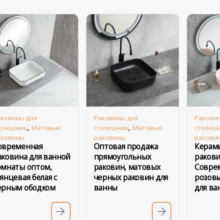
ковины для
Раковины для
Ракови
,
,
толешниц
Матовые
столешниц
Матовые
столеш
аковины
раковины
ракови
овременная
Оптовая продажа
Керам
аковина для ванной
прямоугольных
ракови
омнаты оптом,
раковин, матовых
Совре
лянцевая белая с
черных раковин для
розов
ерным ободком
ванны
для ва