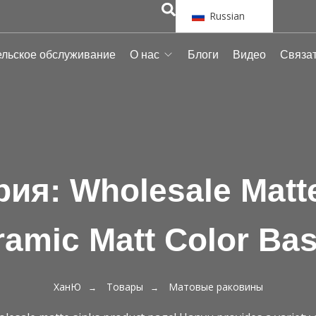
Russian
ельское обслуживание
О нас
Блоги
Видео
Связат
рия:
Wholesale Matte
ramic Matt Color Bas
ХанЮ
Товары
Матовые раковины